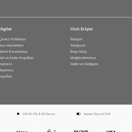
ilgiler
Hızlı Erişim
 Çerez Politikası
İletişim
umu Hizmetleri
Starpost
rilerin Korunması
Bayi Girişi
tal ve İade Koşulları
Mağazalarımız
leşmesi
İade ve Değişim
zleşmesi
oşulları