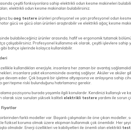
asında çeşitli fonksiyonlara sahip elektrikli odun kesme makineleri bulabilir
arı, elektrikli odun kesme makinaları bulabilirsiniz.
ğınız bu
aeg testere
ürünleri profesyonel ve yarı profesyonel odun kesme m
otor gücü ve gücü olan ürünleri araştırabilir ve elektrikli ağaç kesme makin
isinde bulabileceğiniz ürünler arasında, hafif ve ergonomik tutamak bölü
a çalışabilirsiniz. Profesyonel kullanıma ek olarak, çeşitli işlevlere sahip 
bi bahçe işlerinde kolayca kullanılabilir.
kleri
 özellikle kullandıkları enerjiyle, insanlara her zaman bir avantaj sağlama
ekleri, insanlara yakıt ekonomisinde avantaj sağlıyor. Aküler ve aküler gi
 devam eder. Çok başarılı bir işletme altyapısına ve anlayışına sahip cihaz
a geri tepme riski bulunduğunu hatırlamanız gerekir.
ma pozisyonu burada yaşamla ilgili konulardır. Kendinizi kullanışlı ve kali
ün olarak size sunulan yüksek kaliteli
elektrikli testere
yardımı ile sorun ç
n Fiyatlar
irbirinden farklı modeller var. Başarılı çalışmaları ile öne çıkan modeller,
le fiziksel koruma olmak üzere ekipman kullanmak çok önemlidir. Her şeyin 
ta olmalıdır. Enerji özellikleri ve kabiliyetleri ile önemli olan elektrikli
test