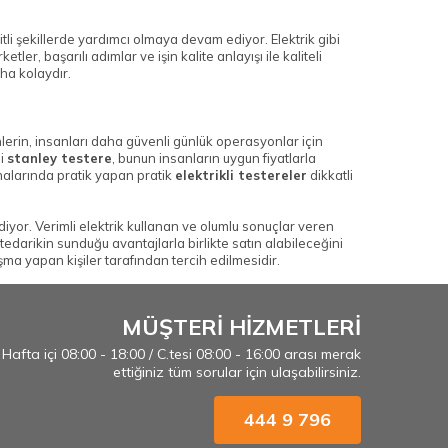
li şekillerde yardımcı olmaya devam ediyor. Elektrik gibi
ler, başarılı adımlar ve işin kalite anlayışı ile kaliteli
ha kolaydır.
nlerin, insanları daha güvenli günlük operasyonlar için
li
stanley testere
, bunun insanların uygun fiyatlarla
malarında pratik yapan pratik
elektrikli testereler
dikkatli
yor. Verimli elektrik kullanan ve olumlu sonuçlar veren
darikin sunduğu avantajlarla birlikte satın alabileceğini
şma yapan kişiler tarafından tercih edilmesidir.
MÜŞTERİ HİZMETLERİ
Hafta içi 08:00 - 18:00 / C.tesi 08:00 - 16:00 arası merak
ettiğiniz tüm sorular için ulaşabilirsiniz.
444 9 796