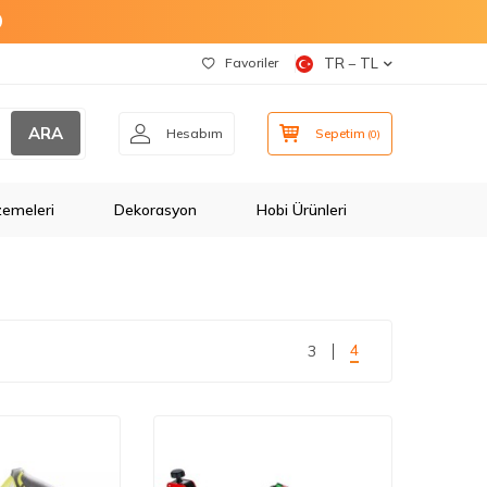
O
Favoriler
TR − TL
ARA
Hesabım
Sepetim
(
0
)
zemeleri
Dekorasyon
Hobi Ürünleri
4
3