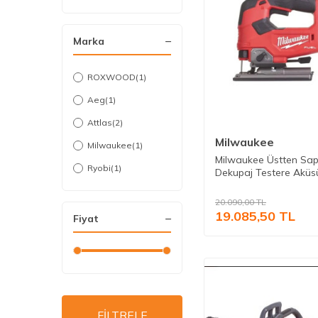
Marka
ROXWOOD
(1)
Aeg
(1)
Attlas
(2)
Milwaukee
Milwaukee
(1)
Milwaukee Üstten Sap
Ryobi
(1)
Dekupaj Testere Aküs
20.090,00
TL
19.085,50
TL
Fiyat
FİLTRELE