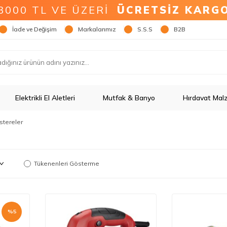
3000 TL VE ÜZERİ
ÜCRETSİZ KARG
İade ve Değişim
Markalarımız
S.S.S
B2B
Elektrikli El Aletleri
Mutfak & Banyo
Hırdavat Mal
stereler
Tükenenleri Gösterme
%
5