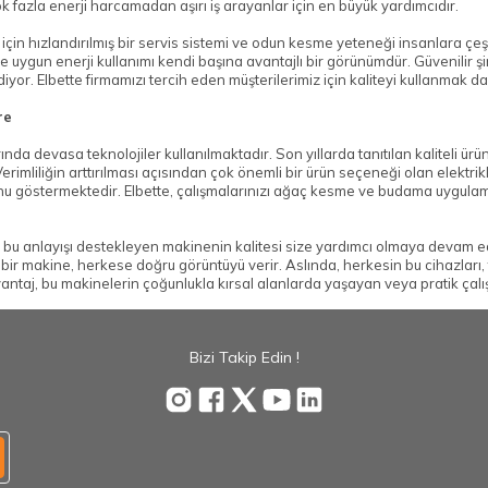
k fazla enerji harcamadan aşırı iş arayanlar için en büyük yardımcıdır.
n hızlandırılmış bir servis sistemi ve odun kesme yeteneği insanlara çeşit
 uygun enerji kullanımı kendi başına avantajlı bir görünümdür. Güvenilir şirket
or. Elbette firmamızı tercih eden müşterilerimiz için kaliteyi kullanmak da
re
a devasa teknolojiler kullanılmaktadır. Son yıllarda tanıtılan kaliteli ürü
erimliliğin arttırılması açısından çok önemli bir ürün seçeneği olan elektrik
unu göstermektedir. Elbette, çalışmalarınızı ağaç kesme ve budama uygula
bu anlayışı destekleyen makinenin kalitesi size yardımcı olmaya devam edi
r makine, herkese doğru görüntüyü verir. Aslında, herkesin bu cihazları, te
vantaj, bu makinelerin çoğunlukla kırsal alanlarda yaşayan veya pratik çalı
Bizi Takip Edin !