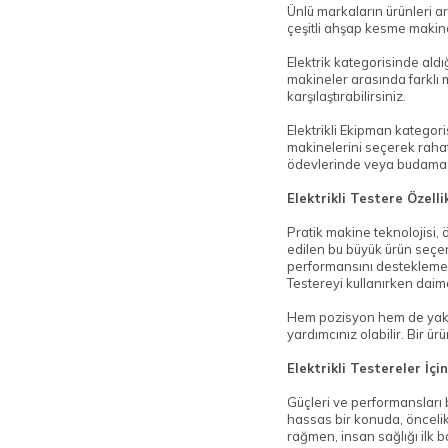
Ünlü markaların ürünleri ar
çeşitli ahşap kesme makinal
Elektrik kategorisinde aldı
makineler arasında farklı m
karşılaştırabilirsiniz.
Elektrikli Ekipman kategor
makinelerini seçerek rahatç
ödevlerinde veya budama gi
Elektrikli Testere Özelli
Pratik makine teknolojisi,
edilen bu büyük ürün seçen
performansını desteklemeye
Testereyi kullanırken daim
Hem pozisyon hem de yakala
yardımcınız olabilir. Bir ür
Elektrikli Testereler İçi
Güçleri ve performansları b
hassas bir konuda, öncelik
rağmen, insan sağlığı ilk baş