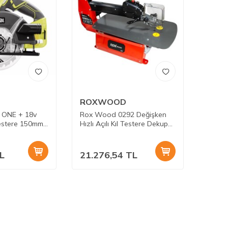
ROXWOOD
 ONE + 18v
Rox Wood 0292 Değişken
estere 150mm
Hızlı Açılı Kıl Testere Dekupaj
Makinası 560 mm
L
21.276,54
TL