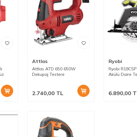
Attlas
Ryobi
lı
Attlas ATD 650 650W
Ryobi R18CSP
üz
Dekupaj Testere
Akülü Daire T
Piller Yok
2.740,00
TL
6.890,00
T