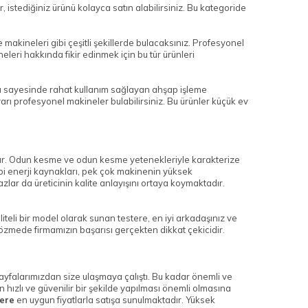
, istediğiniz ürünü kolayca satın alabilirsiniz. Bu kategoride
akineleri gibi çeşitli şekillerde bulacaksınız. Profesyonel
eleri hakkında fikir edinmek için bu tür ürünleri
mü sayesinde rahat kullanım sağlayan ahşap işleme
yarı profesyonel makineler bulabilirsiniz. Bu ürünler küçük ev
lıdır. Odun kesme ve odun kesme yetenekleriyle karakterize
bi enerji kaynakları, pek çok makinenin yüksek
lar da üreticinin kalite anlayışını ortaya koymaktadır.
teli bir model olarak sunan testere, en iyi arkadaşınız ve
özmede firmamızın başarısı gerçekten dikkat çekicidir.
 sayfalarımızdan size ulaşmaya çalıştı. Bu kadar önemli ve
hızlı ve güvenilir bir şekilde yapılması önemli olmasına
ere
en uygun fiyatlarla satışa sunulmaktadır. Yüksek