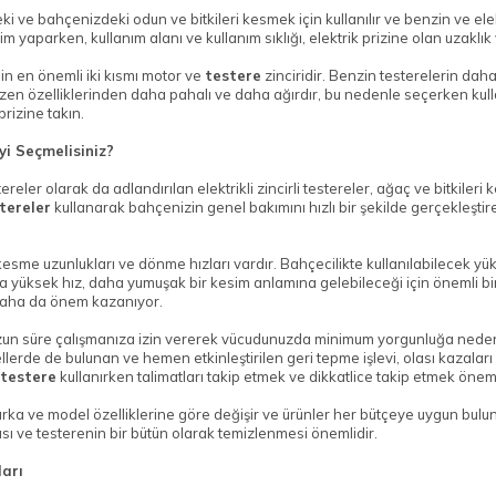
nizdeki ve bahçenizdeki odun ve bitkileri kesmek için kullanılır ve benzin ve ele
m yaparken, kullanım alanı ve kullanım sıklığı, elektrik prizine olan uzaklık
in en önemli iki kısmı motor ve
testere
zinciridir. Benzin testerelerin dah
en özelliklerinden daha pahalı ve daha ağırdır, bu nedenle seçerken kulla
prizine takın.
yi Seçmelisiniz?
estereler olarak da adlandırılan elektrikli zincirli testereler, ağaç ve bitkil
stereler
kullanarak bahçenizin genel bakımını hızlı bir şekilde gerçekleştir
ı kesme uzunlukları ve dönme hızları vardır. Bahçecilikte kullanılabilecek
yüksek hız, daha yumuşak bir kesim anlamına gelebileceği için önemli bir 
 daha da önem kazanıyor.
r uzun süre çalışmanıza izin vererek vücudunuzda minimum yorgunluğa neden
ellerde de bulunan ve hemen etkinleştirilen geri tepme işlevi, olası kazaları 
i testere
kullanırken talimatları takip etmek ve dikkatlice takip etmek öneml
arka ve model özelliklerine göre değişir ve ürünler her bütçeye uygun bulunabi
sı ve testerenin bir bütün olarak temizlenmesi önemlidir.
ları