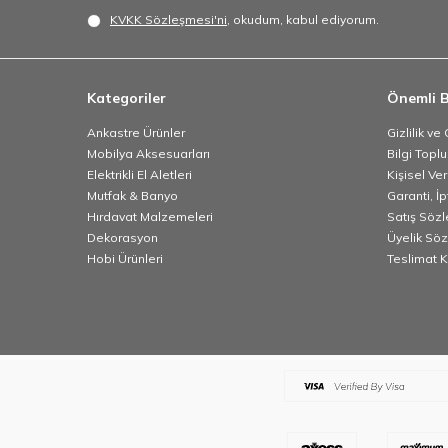
KVKK Sözleşmesi'ni
, okudum, kabul ediyorum.
Kategoriler
Önemli B
Ankastre Ürünler
Gizlilik ve
Mobilya Aksesuarları
Bilgi Topl
Elektrikli El Aletleri
Kişisel Ve
Mutfak & Banyo
Garanti, İp
Hırdavat Malzemeleri
Satış Söz
Dekorasyon
Üyelik Sö
Hobi Ürünleri
Teslimat K