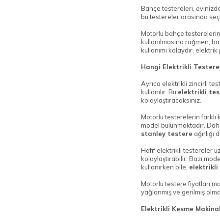
​​​​​​​Bahçe testereleri, evi
bu testereler arasında seçi
Motorlu bahçe testerelerin
kullanılmasına rağmen, baz
kullanımı kolaydır, elektrik 
Hangi Elektrikli Testere
Ayrıca elektrikli zincirli t
kullanılır. Bu
elektrikli te
kolaylaştıracaksınız.
Motorlu testerelerin farkl
model bulunmaktadır. Daha 
stanley testere
ağırlığı
Hafif elektrikli testerele
kolaylaştırabilir. Bazı mod
kullanırken bile,
elektrikl
Motorlu testere fiyatları m
yağlanmış ve gerilmiş olma
Elektrikli Kesme Makina