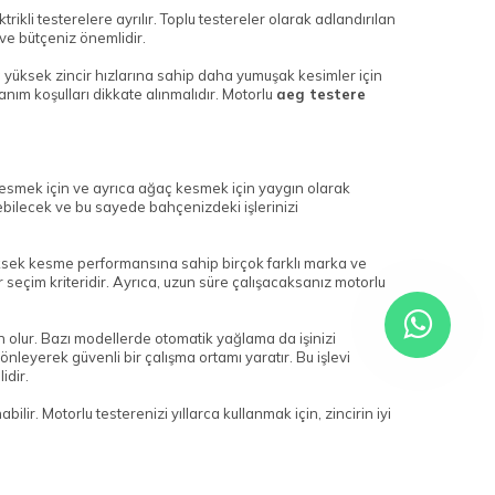
ktrikli testerelere ayrılır. Toplu testereler olarak adlandırılan
 ve bütçeniz önemlidir.
a yüksek zincir hızlarına sahip daha yumuşak kesimler için
nım koşulları dikkate alınmalıdır. Motorlu
aeg testere
eri kesmek için ve ayrıca ağaç kesmek için yaygın olarak
ebilecek ve bu sayede bahçenizdeki işlerinizi
 yüksek kesme performansına sahip birçok farklı marka ve
seçim kriteridir. Ayrıca, uzun süre çalışacaksanız motorlu
 olur. Bazı modellerde otomatik yağlama da işinizi
önleyerek güvenli bir çalışma ortamı yaratır. Bu işlevi
idir.
lir. Motorlu testerenizi yıllarca kullanmak için, zincirin iyi