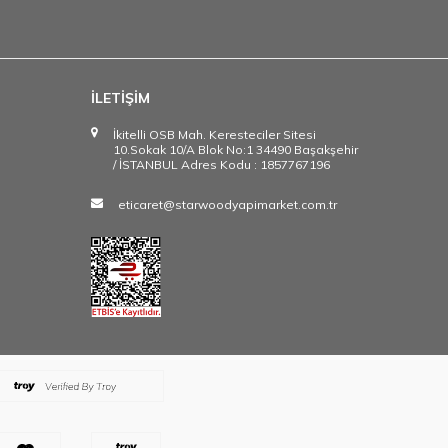
İLETİŞİM
İkitelli OSB Mah. Keresteciler Sitesi
10.Sokak 10/A Blok No:1 34490 Başakşehir
/ İSTANBUL Adres Kodu : 1857767196
eticaret@starwoodyapimarket.com.tr