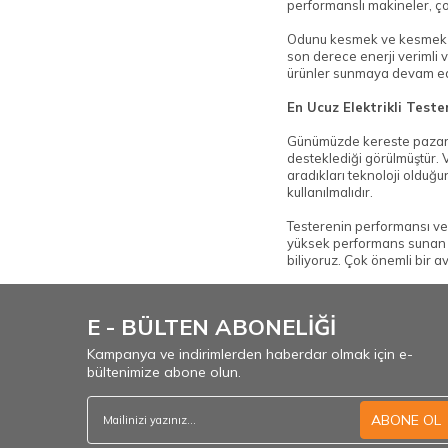
performanslı makineler, ço
Odunu kesmek ve kesmek içi
son derece enerji verimli ve
ürünler sunmaya devam ediy
En Ucuz Elektrikli Teste
Günümüzde kereste pazarınd
desteklediği görülmüştür. V
aradıkları teknoloji olduğ
kullanılmalıdır.
Testerenin performansı ve 
yüksek performans sunan bi
biliyoruz. Çok önemli bir a
E - BÜLTEN ABONELİĞİ
Kampanya ve indirimlerden haberdar olmak için e-
bültenimize abone olun.
ABONE OL