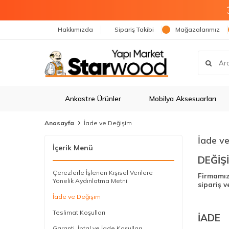
Hakkımızda
Sipariş Takibi
Mağazalarımız
Ankastre Ürünler
Mobilya Aksesuarları
Anasayfa
İade ve Değişim
İade v
İçerik Menü
DEĞİŞ
Çerezlerle İşlenen Kişisel Verilere
Firmamızd
Yönelik Aydınlatma Metni
sipariş v
İade ve Değişim
Teslimat Koşulları
İADE
Garanti, İptal ve İade Koşulları