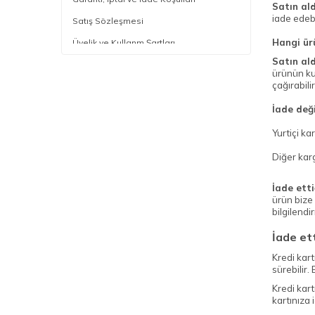
Satın al
iade edebi
Satış Sözleşmesi
Hangi ür
Üyelik ve Kullanm Şartları
Satın al
Kişisel Verilerin Korunması
ürünün ku
çağırabili
Müşteri Aydınlatma Metni
Markalarımız
İade değ
Mobil Uygulama
Yurtiçi k
İstek ve Önerileriniz
Diğer karg
İade ett
ürün bize 
bilgilendir
İade et
Kredi kart
sürebilir
Kredi kart
kartınıza 