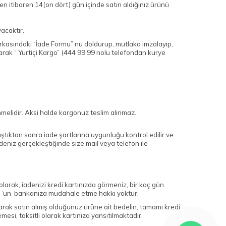
den itibaren 14(on dört) gün içinde satın aldığınız ürünü
yacaktır.
arkasındaki “İade Formu” nu doldurup, mutlaka imzalayıp,
arak “ Yurtiçi Kargo” (444 99 99 nolu telefondan kurye
enmelidir. Aksi halde kargonuz teslim alınmaz.
tıktan sonra iade şartlarına uygunluğu kontrol edilir ve
adeniz gerçekleştiğinde size mail veya telefon ile
 olarak, iadenizi kredi kartınızda görmeniz, bir kaç gün
 ’un bankanıza müdahale etme hakkı yoktur.
i olarak satın almış olduğunuz ürüne ait bedelin, tamamı kredi
esi, taksitli olarak kartınıza yansıtılmaktadır.