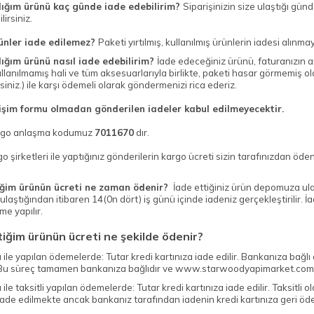
dığım ürünü kaç günde iade edebilirim?
Siparişinizin size ulaştığı gün
lirsiniz.
ünler iade edilemez?
Paketi yırtılmış, kullanılmış ürünlerin iadesi alınma
dığım ürünü nasıl iade edebilirim?
İade edeceğiniz ürünü, faturanızın 
llanılmamış hali ve tüm aksesuarlarıyla birlikte, paketi hasar görmemiş ol
rsiniz.) ile karşı ödemeli olarak göndermenizi rica ederiz.
işim formu olmadan gönderilen iadeler kabul edilmeyecektir.
argo anlaşma kodumuz
7011670
dır.
o şirketleri ile yaptığınız gönderilerin kargo ücreti sizin tarafınızdan öd
iğim ürünün ücreti ne zaman ödenir?
İade ettiğiniz ürün depomuza ulaş
ulaştığından itibaren 14(0n dört) iş günü içinde iadeniz gerçekleştirilir. İ
me yapılır.
tiğim ürünün ücreti ne şekilde ödenir?
ı ile yapılan ödemelerde: Tutar kredi kartınıza iade edilir. Bankanıza bağlı
. Bu süreç tamamen bankanıza bağlıdır ve www.starwoodyapimarket.com
ı ile taksitli yapılan ödemelerde: Tutar kredi kartınıza iade edilir. Taksitl
iade edilmekte ancak bankanız tarafından iadenin kredi kartınıza geri ödem