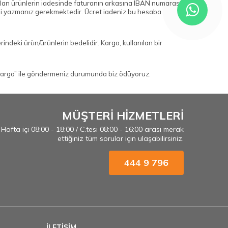
ılan ürünlerin iadesinde faturanın arkasına IBAN numarası
ini yazmanız gerekmektedir. Ücret iadeniz bu hesaba
indeki ürün/ürünlerin bedelidir. Kargo, kullanılan bir
i Kargo” ile göndermeniz durumunda biz ödüyoruz.
MÜŞTERİ HİZMETLERİ
Hafta içi 08:00 - 18:00 / C.tesi 08:00 - 16:00 arası merak
ettiğiniz tüm sorular için ulaşabilirsiniz.
444 9 796
İLETİŞİM