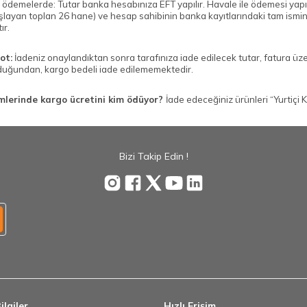
e ödemelerde: Tutar banka hesabınıza EFT yapılır. Havale ile ödemesi yap
aşlayan toplan 26 hane) ve hesap sahibinin banka kayıtlarındaki tam ism
ır.
ot:
İadeniz onaylandıktan sonra tarafınıza iade edilecek tutar, fatura üzer
duğundan, kargo bedeli iade edilememektedir.
emlerinde kargo ücretini kim ödüyor?
İade edeceğiniz ürünleri “Yurtiç
Bizi Takip Edin !
ilgiler
Hızlı Erişim