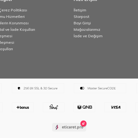
 Çerez Politikası
İletişim
umu Hizmetleri
Starpost
rilerin Korunması
Bayi Girişi
tal ve İade Koşulları
Mağazalarımız
leşmesi
İade ve Değişim
zleşmesi
oşulları
eticaret.pro