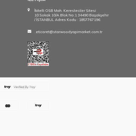
İkitelli OSB Mah. Keresteciler Sitesi
10.Sokak 10/A Blok No:1 34490 Başakşehir
/ İSTANBUL Adres Kodu : 1857767196
eticaret@starwoodyapimarket.com.tr