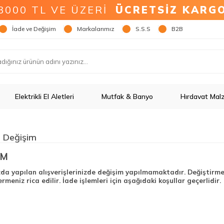
3000 TL VE ÜZERİ
ÜCRETSİZ KARG
İade ve Değişim
Markalarımız
S.S.S
B2B
Elektrikli El Aletleri
Mutfak & Banyo
Hırdavat Mal
e Değişim
İM
a yapılan alışverişlerinizde değişim yapılmamaktadır. Değiştirmek 
ermeniz rica edilir. İade işlemleri için aşağıdaki koşullar geçerlidir.