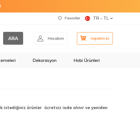
O
Favoriler
TR − TL
ARA
Hesabım
Sepetim
(
0
)
zemeleri
Dekorasyon
Hobi Ürünleri
istediğiniz ürünler ücretsiz iade alınır ve yeniden