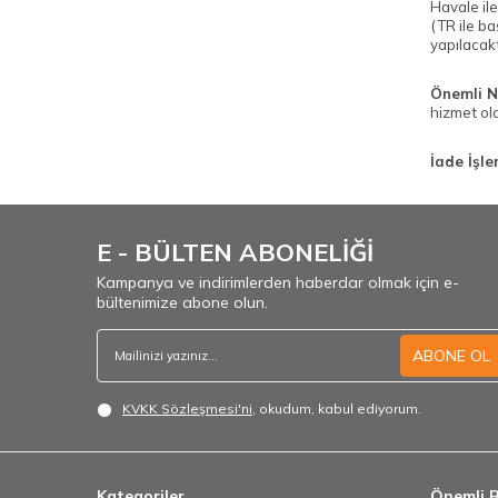
Havale il
(TR ile b
yapılacakt
Önemli N
hizmet ol
İade İşl
E - BÜLTEN ABONELİĞİ
Kampanya ve indirimlerden haberdar olmak için e-
bültenimize abone olun.
ABONE OL
KVKK Sözleşmesi'ni
, okudum, kabul ediyorum.
Kategoriler
Önemli B