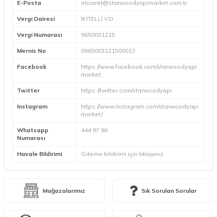
E-Posta
eticaret@starwoodyapimarket.com.tr
Vergi Dairesi
İKİTELLİ V.D
Vergi Numarası
9650031215
Mernis No
0965003121500013
Facebook
https://www.facebook.com/starwoodyapi
market
Twitter
https://twitter.com/starwoodyapi
Instagram
https://www.instagram.com/starwoodyapi
market/
Whatsapp
444 97 96
Numarası
Havale Bildirimi
Ödeme bildirimi için
tıklayınız.
Mağazalarımız
Sık Sorulan Sorular