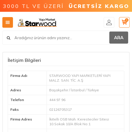
3000 TL VE ÜZERİ
ÜCRETSİZ KARGO
0
ARA
İletişim Bilgileri
Firma Adı
STARWOOD YAPI MARKETLERİ YAPI
MALZ. SAN. TİC. A.Ş
Adres
Başakşehir / İstanbul / Türkiye
Telefon
444 97 96
Faks
02126705317
Firma Adres
İkitelli OSB Mah. Keresteciler Sitesi
10.Sokak 10/A Blok No:1