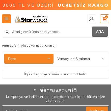
3000 TL VE ÜZERİ
ÜCRETSİZ KARGO
0
ARA
Anasayfa
Ahşap ve İnşaat Ürünleri
Filtre
İlgili kategoriye ait ürün bulunmamaktadır.
E - BÜLTEN ABONELİĞİ
Kampanya ve indirimlerden haberdar olmak için e-bültenimize
abone olun.