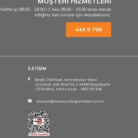
MÜŞTERİ HİZMETLERİ
Hafta içi 08:00 - 18:00 / C.tesi 08:00 - 16:00 arası merak
ettiğiniz tüm sorular için ulaşabilirsiniz.
444 9 796
İLETİŞİM
İkitelli OSB Mah. Keresteciler Sitesi
10.Sokak 10/A Blok No:1 34490 Başakşehir
/ İSTANBUL Adres Kodu : 1857767196
eticaret@starwoodyapimarket.com.tr