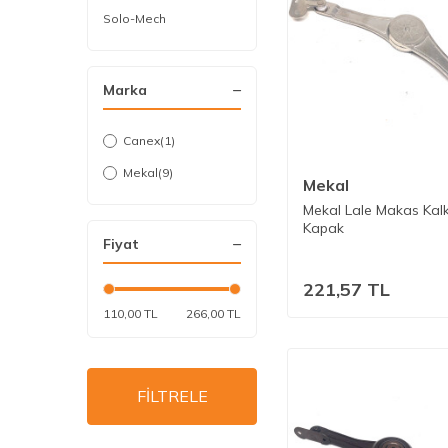
Solo-Mech
Marka
Canex
(1)
Mekal
(9)
Mekal
Mekal Lale Makas Kal
Kapak
Fiyat
221,57
TL
110,00 TL
266,00 TL
FİLTRELE