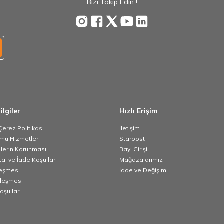
Bizi Takip Edin !
ilgiler
Hızlı Erişim
 Çerez Politikası
İletişim
umu Hizmetleri
Starpost
rilerin Korunması
Bayi Girişi
tal ve İade Koşulları
Mağazalarımız
leşmesi
İade ve Değişim
zleşmesi
oşulları