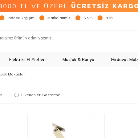
3000 TL VE ÜZERİ
ÜCRETSİZ KARG
İade ve Değişim
Markalarımız
S.S.S
B2B
Elektrikli El Aletleri
Mutfak & Banyo
Hırdavat Mal
pak Makasları
Tükenenleri Gösterme