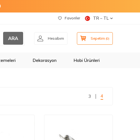
O
Favoriler
TR − TL
ARA
Hesabım
Sepetim
(
0
)
zemeleri
Dekorasyon
Hobi Ürünleri
4
3