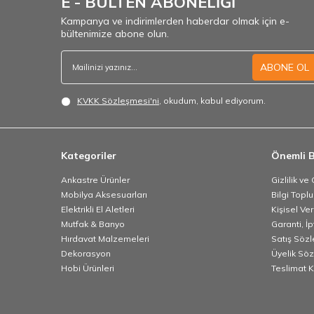
E - BÜLTEN ABONELİĞİ
Kampanya ve indirimlerden haberdar olmak için e-
bültenimize abone olun.
ABONE OL
KVKK Sözleşmesi'ni
, okudum, kabul ediyorum.
Kategoriler
Önemli B
Ankastre Ürünler
Gizlilik ve
Mobilya Aksesuarları
Bilgi Topl
Elektrikli El Aletleri
Kişisel Ve
Mutfak & Banyo
Garanti, İp
Hırdavat Malzemeleri
Satış Söz
Dekorasyon
Üyelik Sö
Hobi Ürünleri
Teslimat K