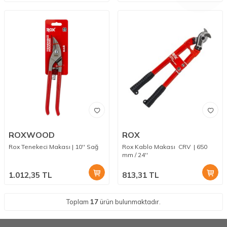
ROXWOOD
ROX
Rox Tenekeci Makası | 10'' Sağ
Rox Kablo Makası CRV | 650
mm / 24''
1.012,35
TL
813,31
TL
Toplam
17
ürün bulunmaktadır.