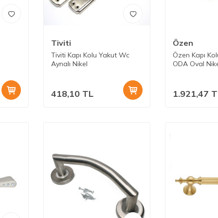
Tiviti
Özen
Tiviti Kapı Kolu Yakut Wc
Özen Kapı Ko
Aynalı Nikel
ODA Oval Nike
418,10
TL
1.921,47
T