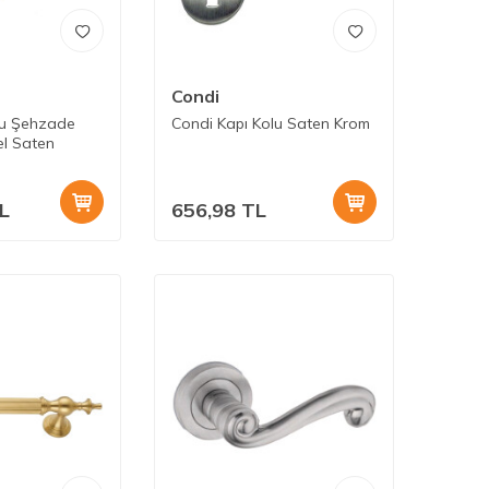
Condi
lu Şehzade
Condi Kapı Kolu Saten Krom
l Saten
L
656,98
TL