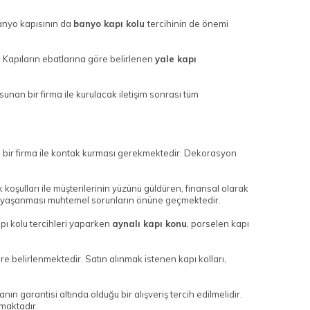
anyo kapısının da
banyo kapı kolu
tercihinin de önemi
 Kapıların ebatlarına göre belirlenen
yale kapı
sunan bir firma ile kurulacak iletişim sonrası tüm
kim bir firma ile kontak kurması gerekmektedir. Dekorasyon
k koşulları ile müşterilerinin yüzünü güldüren, finansal olarak
nın ve yaşanması muhtemel sorunların önüne geçmektedir.
kapı kolu tercihleri yaparken
aynalı kapı konu
, porselen kapı
 belirlenmektedir. Satın alınmak istenen kapı kolları,
ın garantisi altında olduğu bir alışveriş tercih edilmelidir.
lmaktadır.