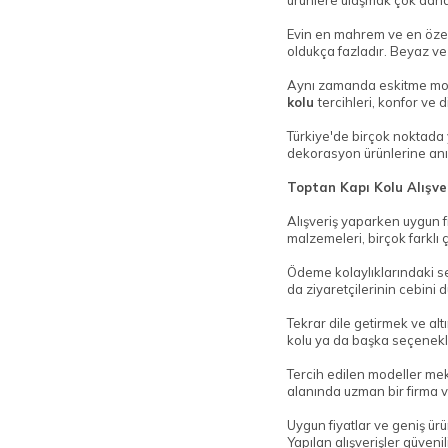
ürünlere ulaşmak çok daha
Evin en mahrem ve en özel
oldukça fazladır. Beyaz ve 
Aynı zamanda eskitme model
kolu
tercihleri, konfor ve
Türkiye'de birçok noktada y
dekorasyon ürünlerine anı
Toptan Kapı Kolu Alışver
Alışveriş yaparken uygun f
malzemeleri, birçok farklı 
Ödeme kolaylıklarındaki seç
da ziyaretçilerinin cebini 
Tekrar dile getirmek ve alt
kolu ya da başka seçenekle
Tercih edilen modeller mek
alanında uzman bir firma va
Uygun fiyatlar ve geniş ürü
Yapılan alışverişler güven