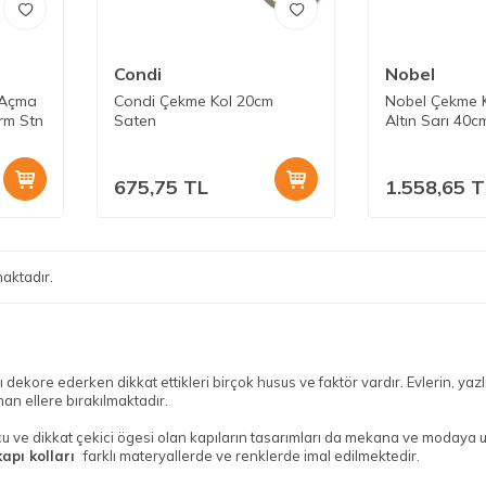
Condi
Nobel
 Açma
Condi Çekme Kol 20cm
Nobel Çekme 
rm Stn
Saten
Altın Sarı 40cm
675,75
TL
1.558,65
T
aktadır.
dekore ederken dikkat ettikleri birçok husus ve faktör vardır. Evlerin, yazlıkl
n ellere bırakılmaktadır.
u ve dikkat çekici ögesi olan kapıların tasarımları da mekana ve modaya u
kapı kolları
farklı materyallerde ve renklerde imal edilmektedir.