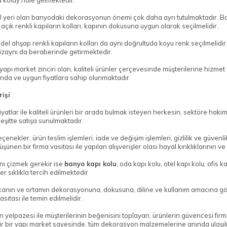
 kolay hale gelmektedir.
 yeri olan banyodaki dekorasyonun önemi çok daha ayrı tutulmaktadır. B
açık renkli kapıların kolları, kapının dokusuna uygun olarak seçilmelidir.
 ahşap renkli kapıların kolları da aynı doğrultuda koyu renk seçilmelidir.
 dizaynı da beraberinde getirmektedir.
apı market zinciri olan, kaliteli ürünler çerçevesinde müşterilerine hizmet 
nda ve uygun fiyatlara sahip olunmaktadır.
işi
iyatlar ile kaliteli ürünleri bir arada bulmak isteyen herkesin, sektöre ha
çeşitte satışa sunulmaktadır.
enekler, ürün teslim işlemleri, iade ve değişim işlemleri, gizlilik ve güvenli
düşünen bir firma vasıtası ile yapılan alışverişler olası hayal kırıklıkları
ını çizmek gerekir ise
banyo kapı kolu
, oda kapı kolu, otel kapı kolu, ofis 
r sıklıkla tercih edilmektedir
anın ve ortamın dekorasyonuna, dokusuna, diline ve kullanım amacına göre
sıtası ile temin edilmelidir.
n yelpazesi ile müşterilerinin beğenisini toplayan, ürünlerin güvencesi firman
ilir bir yapı market sayesinde, tüm dekorasyon malzemelerine anında ulaşı