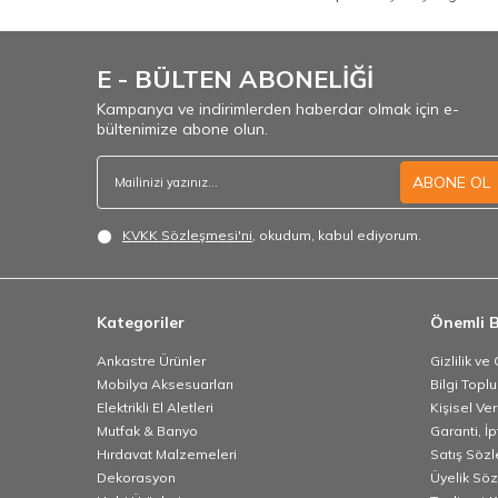
E - BÜLTEN ABONELİĞİ
Kampanya ve indirimlerden haberdar olmak için e-
bültenimize abone olun.
ABONE OL
KVKK Sözleşmesi'ni
, okudum, kabul ediyorum.
Kategoriler
Önemli B
Ankastre Ürünler
Gizlilik ve
Mobilya Aksesuarları
Bilgi Topl
Elektrikli El Aletleri
Kişisel Ve
Mutfak & Banyo
Garanti, İp
Hırdavat Malzemeleri
Satış Söz
Dekorasyon
Üyelik Sö