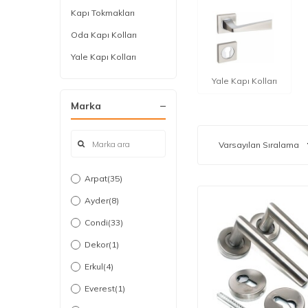
Kapı Tokmakları
Oda Kapı Kolları
Yale Kapı Kolları
Yale Kapı Kolları
Marka
Arpat
(35)
Ayder
(8)
Condi
(33)
Dekor
(1)
Erkul
(4)
Everest
(1)