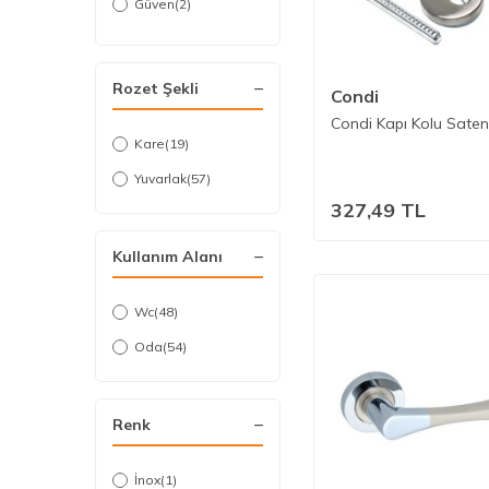
Güven
(2)
Metali
(1)
Nobel
(57)
Rozet Şekli
Condi
Özen
(30)
Condi Kapı Kolu Saten
Tiviti
Kare
(79)
(19)
Vodaseal
Yuvarlak
(57)
(2)
327,49
TL
Kullanım Alanı
Wc
(48)
Oda
(54)
Renk
İnox
(1)