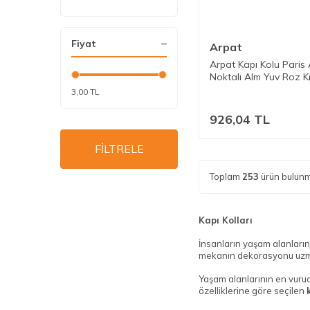
Fiyat
Arpat
Arpat Kapı Kolu Paris
Noktalı Alm Yuv Roz K
3,00 TL
926,04
TL
FİLTRELE
Toplam
253
ürün bulunm
Kapı Kolları
İnsanların yaşam alanlarını 
mekanın dekorasyonu uzma
Yaşam alanlarının en vuruc
özelliklerine göre seçilen