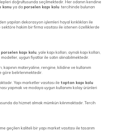
talepleri doğrultusunda seçilmektedir. Her odanın kendine
pı konu
ya da
porselen kapı kolu
tercihinde bulunan
n yapılan dekorasyon işlemleri hayal kırıklıkları ile
sektöre hakim bir firma vasıtası ile istenen özelliklerde
a
porselen kapı kolu
, yale kapı kolları, aynalı kapı kolları,
modeller, uygun fiyatlar ile satın alınabilmektedir.
arı, kapının materyaline, rengine, kilidine ve kullanım
ine göre belirlenmektedir.
ktadır. Yapı marketler vasıtası ile
toptan kapı kolu
tırması yapmak ve modaya uygun kullanımı kolay ürünleri
sunda da hizmet almak mümkün kılınmaktadır. Tercih
geçilen kaliteli bir yapı market vasıtası ile tasarım