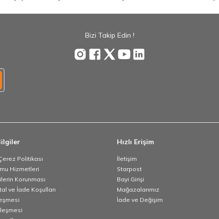
Bizi Takip Edin !
ilgiler
Hızlı Erişim
 Çerez Politikası
İletişim
umu Hizmetleri
Starpost
rilerin Korunması
Bayi Girişi
tal ve İade Koşulları
Mağazalarımız
leşmesi
İade ve Değişim
zleşmesi