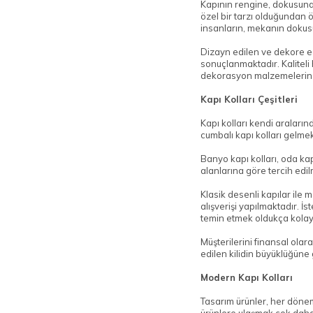
Kapının rengine, dokusuna
özel bir tarzı olduğundan 
insanların, mekanın doku
Dizayn edilen ve dekore ed
sonuçlanmaktadır. Kaliteli 
dekorasyon malzemelerine 
Kapı Kolları Çeşitleri
Kapı kolları kendi araları
cumbalı kapı kolları gelme
Banyo kapı kolları, oda kapı
alanlarına göre tercih edil
Klasik desenli kapılar ile 
alışverişi yapılmaktadır. 
temin etmek oldukça kolay v
Müşterilerini finansal olar
edilen kilidin büyüklüğüne
Modern Kapı Kolları
Tasarım ürünler, her dönem