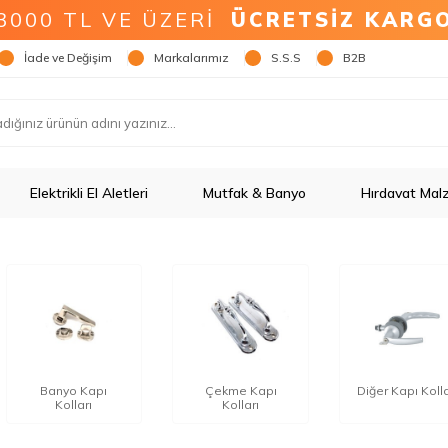
3000 TL VE ÜZERİ
ÜCRETSİZ KARG
İade ve Değişim
Markalarımız
S.S.S
B2B
Elektrikli El Aletleri
Mutfak & Banyo
Hırdavat Mal
Banyo Kapı
Çekme Kapı
Diğer Kapı Kolla
Kolları
Kolları