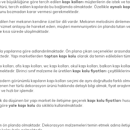
 ve büyüklüğüne göre tercih edilen
kapı kolları
müşterilerin de istek ve 
ötürü, tercih edilen kapılarda bu bağlamda olmaktadır. Özellikle
aynalı ka
sunu bozmadan karar vermesi gerekmektedir.
ilen her mekanın kendine özel bir dili vardır. Mekanın melodisini dinlemede
hizmet anlayışı ile hareket eden, müşteri memnuniyetini ön planda tutan ve 
kısa sürede ulaşılmaktadır.
nda yapılarına göre adlandırılmaktadır. Ön plana çıkan seçenekler arasınd
ktedir. Yapı marketlerden
toptan kapı kolu
olarak da temin edilebilen tüm 
 kolları, ofis kapı kolları, wc kapı kolları, okul kapı kolları, balkon kapı koll
mektedir. Birinci sınıf malzeme ile üretilen
kapı kolu fiyatları
çeşitlilikler
modern görünümlü kapıların kapı kolları seçimi de aynı doğrultuda farklı olma
İstenen her türlü dekorasyon ürünü hakkında detaylı bilgi almak, fiyat araş
e hızlı bir işlemdir.
ak da düşünen bir yapı market ile iletişime geçerek
kapı kolu fiyatları
husu
 göre
yale kapı kolu
da sıklıkla kullanılmaktadır.
 ön planda olmaktadır. Dekorasyon malzemeleri temin etmek adına iletişime 