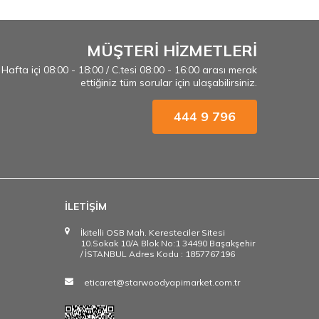
MÜŞTERİ HİZMETLERİ
Hafta içi 08:00 - 18:00 / C.tesi 08:00 - 16:00 arası merak
ettiğiniz tüm sorular için ulaşabilirsiniz.
444 9 796
İLETİŞİM
İkitelli OSB Mah. Keresteciler Sitesi
10.Sokak 10/A Blok No:1 34490 Başakşehir
/ İSTANBUL Adres Kodu : 1857767196
eticaret@starwoodyapimarket.com.tr