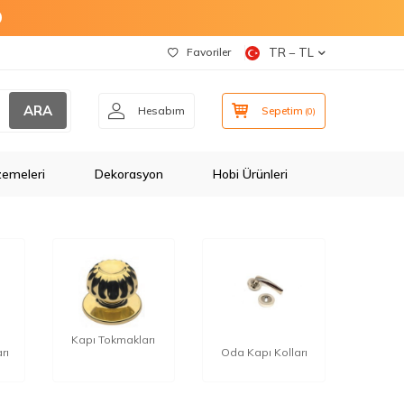
O
Favoriler
TR − TL
ARA
Hesabım
Sepetim
(
0
)
zemeleri
Dekorasyon
Hobi Ürünleri
Kapı Tokmakları
rı
Oda Kapı Kolları