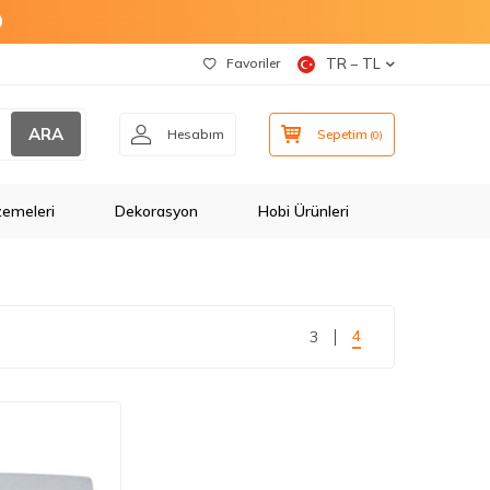
O
Favoriler
TR − TL
ARA
Hesabım
Sepetim
(
0
)
zemeleri
Dekorasyon
Hobi Ürünleri
4
3