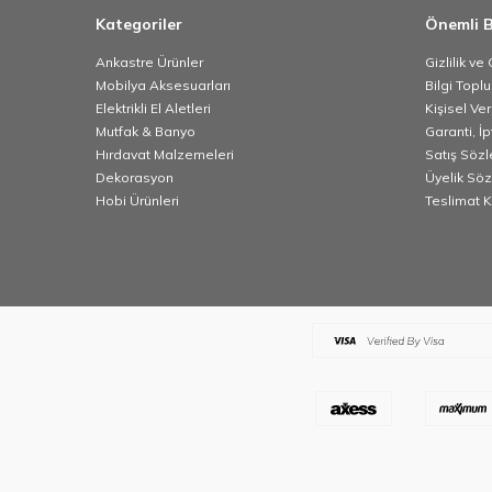
Kategoriler
Önemli B
Ankastre Ürünler
Gizlilik ve
Mobilya Aksesuarları
Bilgi Topl
Elektrikli El Aletleri
Kişisel Ve
Mutfak & Banyo
Garanti, İp
Hırdavat Malzemeleri
Satış Söz
Dekorasyon
Üyelik Sö
Hobi Ürünleri
Teslimat K