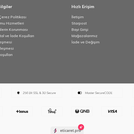
ilgiler
Hızlı Erişim
 Çerez Politikası
İletişim
umu Hizmetleri
Starpost
rilerin Korunması
Bayi Girişi
tal ve İade Koşulları
Mağazalarımız
leşmesi
İade ve Değişim
zleşmesi
oşulları
eticaret.pro