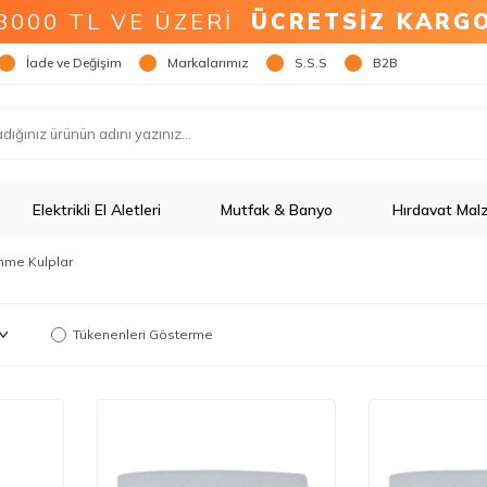
3000 TL VE ÜZERİ
ÜCRETSİZ KARG
İade ve Değişim
Markalarımız
S.S.S
B2B
Elektrikli El Aletleri
Mutfak & Banyo
Hırdavat Mal
me Kulplar
Tükenenleri Gösterme