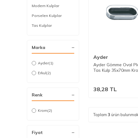
Modern Kulplar
Porselen Kulplar
Tas Kulplar
Marka
Ayder
Ayder
(1)
Ayder Gömme Oval Pla
Tas Kulp 35x70mm Kr
Erkul
(2)
38,28
TL
Renk
Krom
(2)
Toplam
3
ürün bulunmak
Fiyat