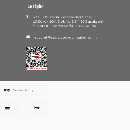
İLETİŞİM
İkitelli OSB Mah. Keresteciler Sitesi
10.Sokak 10/A Blok No:1 34490 Başakşehir
/ İSTANBUL Adres Kodu : 1857767196
eticaret@starwoodyapimarket.com.tr