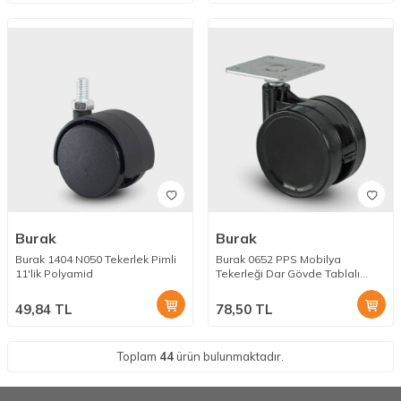
Burak
Burak
Burak 1404 N050 Tekerlek Pimli
Burak 0652 PPS Mobilya
11'lik Polyamid
Tekerleği Dar Gövde Tablalı
Siyah
49,84
TL
78,50
TL
Toplam
44
ürün bulunmaktadır.