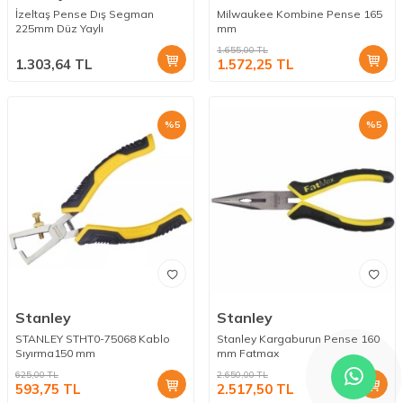
İzeltaş Pense Dış Segman
Milwaukee Kombine Pense 165
225mm Düz Yaylı
mm
1.655,00
TL
1.303,64
TL
1.572,25
TL
%
5
%
5
Stanley
Stanley
STANLEY STHT0-75068 Kablo
Stanley Kargaburun Pense 160
Sıyırma150 mm
mm Fatmax
625,00
TL
2.650,00
TL
593,75
TL
2.517,50
TL