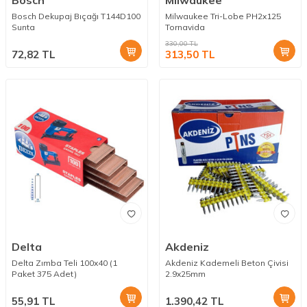
Bosch Dekupaj Bıçağı T144D100
Milwaukee Tri-Lobe PH2x125
Sunta
Tornavida
330,00
TL
72,82
TL
313,50
TL
Delta
Akdeniz
Delta Zımba Teli 100x40 (1
Akdeniz Kademeli Beton Çivisi
Paket 375 Adet)
2.9x25mm
55,91
TL
1.390,42
TL