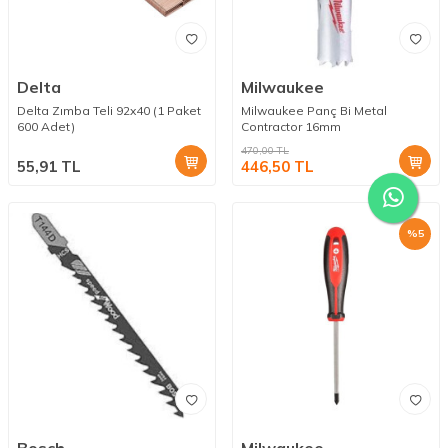
Delta
Milwaukee
Delta Zımba Teli 92x40 (1 Paket
Milwaukee Panç Bi Metal
600 Adet)
Contractor 16mm
470,00
TL
55,91
TL
446,50
TL
%
5
Bosch
Milwaukee