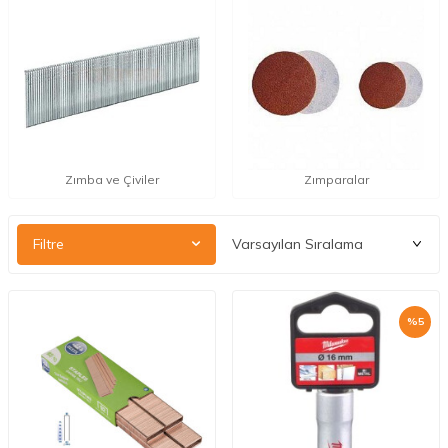
Zımba ve Çiviler
Zımparalar
Filtre
%
5