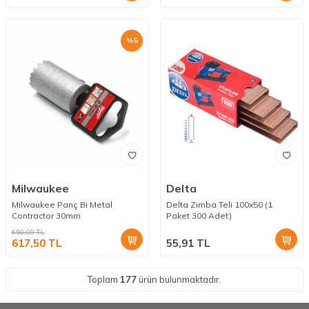
%
5
Milwaukee
Delta
Milwaukee Panç Bi Metal
Delta Zımba Teli 100x50 (1
Contractor 30mm
Paket 300 Adet)
650,00
TL
617,50
TL
55,91
TL
Toplam
177
ürün bulunmaktadır.