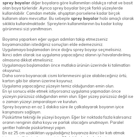
sprey boyalar
diğer boyalara göre kullanımları oldukça rahat ve basit
olan boya türleridir. Ayrıca sprey boyalar birçok farklı yüzeylerde
kullanılabilir. Camdan metale, ahşaptan porselene kadar birçok
kullanım alanı mevcuttur. Bu sebeple
sprey boyalar
hobi amaçlı olarak
sıklıkla kullanılmaktadır. Spreylerin kullanımlarının bu kadar kolay
görünmesi sizi yanıltmasın.
Boyama yaparken eğer uygun adımları takip etmezseniz
boyamanızdan istediğiniz sonuçları elde edemezsiniz.
Uygulamaya başlamadan önce doğru sprey boyayı seçmelisiniz.
İkinci adım olarak ise uygulama yapacağınız alanın iyi havalandırılmış
olmasına dikkat etmelisiniz.
Uygulamaya başlamadan önce mutlaka ürünün üzerinde ki talimatları
okuyunuz.
Daha sonra boyanacak cismi kirlenmesini göze alabileceğiniz örtü,
karton gibi bir alanın üzerine koyunuz.
Uygulama yapacağınız yüzeyin temiz olduğundan emin olun.
En iyi sonucu elde etmek istiyorsanız uygulama yapmadan önce
yüzeyin pürüzsüz olduğundan emin olun. Eğer yüzey pürüzsüz değil ise
o zaman yüzeyi zımparalayın ve kurutun.
Sprey boyanızı en az 1 dakika süre ile çalkalayarak boyanın iyice
karışmasını sağlayın.
Püskürtme tekniği ile yüzeyi boyayın. Eğer bir noktada fazla kalırsanız
oranın renginin daha koyu ve parlak olacağını unutmayın. Paralel
şeritler halinde püskürtmeyi yapın.
En az 25 cm uzaklıktan uyguladığınız boyanıza ikinci bir katı atmak