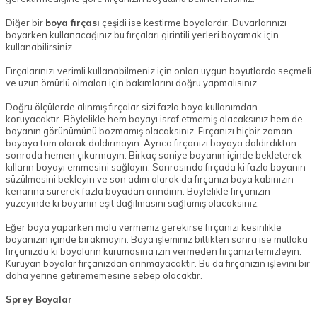
Diğer bir
boya fırçası
çeşidi ise kestirme boyalardır. Duvarlarınızı
boyarken kullanacağınız bu fırçaları girintili yerleri boyamak için
kullanabilirsiniz.
Fırçalarınızı verimli kullanabilmeniz için onları uygun boyutlarda seçmeli
ve uzun ömürlü olmaları için bakımlarını doğru yapmalısınız.
Doğru ölçülerde alınmış fırçalar sizi fazla boya kullanımdan
koruyacaktır. Böylelikle hem boyayı israf etmemiş olacaksınız hem de
boyanın görünümünü bozmamış olacaksınız. Fırçanızı hiçbir zaman
boyaya tam olarak daldırmayın. Ayrıca fırçanızı boyaya daldırdıktan
sonrada hemen çıkarmayın. Birkaç saniye boyanın içinde bekleterek
kılların boyayı emmesini sağlayın. Sonrasında fırçada ki fazla boyanın
süzülmesini bekleyin ve son adım olarak da fırçanızı boya kabınızın
kenarına sürerek fazla boyadan arındırın. Böylelikle fırçanızın
yüzeyinde ki boyanın eşit dağılmasını sağlamış olacaksınız.
Eğer boya yaparken mola vermeniz gerekirse fırçanızı kesinlikle
boyanızın içinde bırakmayın. Boya işleminiz bittikten sonra ise mutlaka
fırçanızda ki boyaların kurumasına izin vermeden fırçanızı temizleyin.
Kuruyan boyalar fırçanızdan arınmayacaktır. Bu da fırçanızın işlevini bir
daha yerine getirememesine sebep olacaktır.
Sprey Boyalar