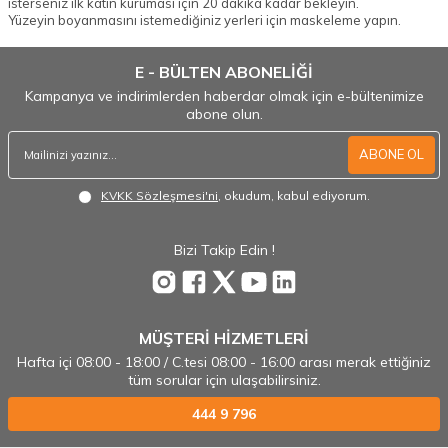
isterseniz ilk katın kuruması için 20 dakika kadar bekleyin.
Yüzeyin boyanmasını istemediğiniz yerleri için maskeleme yapın.
E - BÜLTEN ABONELİĞİ
Kampanya ve indirimlerden haberdar olmak için e-bültenimize
abone olun.
ABONE OL
KVKK Sözleşmesi'ni
, okudum, kabul ediyorum.
Bizi Takip Edin !
MÜŞTERİ HİZMETLERİ
Hafta içi 08:00 - 18:00 / C.tesi 08:00 - 16:00 arası merak ettiğiniz
tüm sorular için ulaşabilirsiniz.
444 9 796