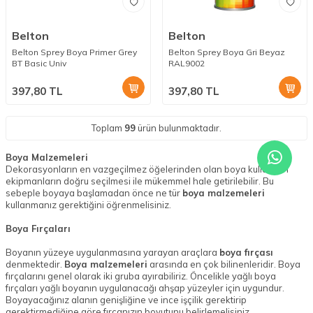
Belton
Belton
Belton Sprey Boya Primer Grey
Belton Sprey Boya Gri Beyaz
BT Basic Univ
RAL9002
397,80
TL
397,80
TL
Toplam
99
ürün bulunmaktadır.
Boya Malzemeleri
Dekorasyonların en vazgeçilmez öğelerinden olan boya kullanılan
ekipmanların doğru seçilmesi ile mükemmel hale getirilebilir. Bu
sebeple boyaya başlamadan önce ne tür
boya malzemeleri
kullanmanız gerektiğini öğrenmelisiniz.
Boya Fırçaları
Boyanın yüzeye uygulanmasına yarayan araçlara
boya fırçası
denmektedir.
Boya malzemeleri
arasında en çok bilinenleridir. Boya
fırçalarını genel olarak iki gruba ayırabiliriz. Öncelikle yağlı boya
fırçaları yağlı boyanın uygulanacağı ahşap yüzeyler için uygundur.
Boyayacağınız alanın genişliğine ve ince işçilik gerektirip
gerektirmediğine göre fırçanızın boyutunu belirlemelisiniz.