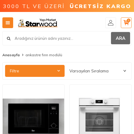
3000 TL VE ÜZERİ
ÜCRETSİZ KARGO
0
ARA
Anasayfa
ankastre fırın modülü
Filtre