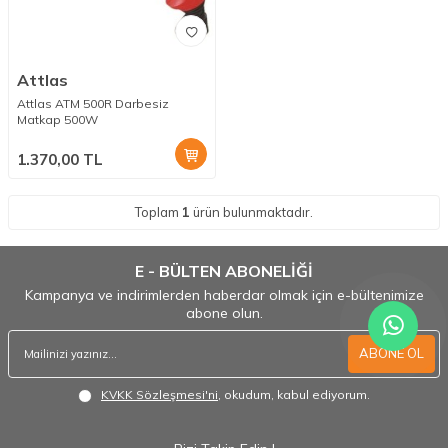
Attlas
Attlas ATM 500R Darbesiz
Matkap 500W
1.370,00
TL
Toplam
1
ürün bulunmaktadır.
E - BÜLTEN ABONELİĞİ
Kampanya ve indirimlerden haberdar olmak için e-bültenimize
abone olun.
ABONE OL
KVKK Sözleşmesi'ni
, okudum, kabul ediyorum.