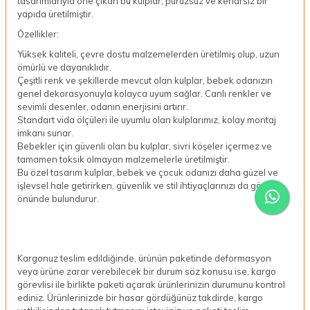
tasarımlarıyla öne çıkan bu kulplar, pürüzsüz ve kenarsız bir
yapıda üretilmiştir.
Özellikler:
Yüksek kaliteli, çevre dostu malzemelerden üretilmiş olup, uzun
ömürlü ve dayanıklıdır.
Çeşitli renk ve şekillerde mevcut olan kulplar, bebek odanızın
genel dekorasyonuyla kolayca uyum sağlar. Canlı renkler ve
sevimli desenler, odanın enerjisini artırır.
Standart vida ölçüleri ile uyumlu olan kulplarımız, kolay montaj
imkanı sunar.
Bebekler için güvenli olan bu kulplar, sivri köşeler içermez ve
tamamen toksik olmayan malzemelerle üretilmiştir.
Bu özel tasarım kulplar, bebek ve çocuk odanızı daha güzel ve
işlevsel hale getirirken, güvenlik ve stil ihtiyaçlarınızı da göz
önünde bulundurur.
Kargonuz teslim edildiğinde, ürünün paketinde deformasyon
veya ürüne zarar verebilecek bir durum söz konusu ise, kargo
görevlisi ile birlikte paketi açarak ürünlerinizin durumunu kontrol
ediniz. Ürünlerinizde bir hasar gördüğünüz takdirde, kargo