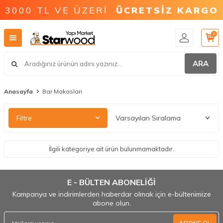
3000 TL VE ÜZERİ
ÜCRETSİZ KARGO
0
ARA
Anasayfa
Bar Makasları
Filtre
İlgili kategoriye ait ürün bulunmamaktadır.
E - BÜLTEN ABONELİĞİ
Kampanya ve indirimlerden haberdar olmak için e-bültenimize
abone olun.