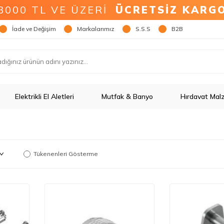
3000 TL VE ÜZERİ
ÜCRETSİZ KARG
İade ve Değişim
Markalarımız
S.S.S
B2B
Elektrikli El Aletleri
Mutfak & Banyo
Hırdavat Mal
Tükenenleri Gösterme