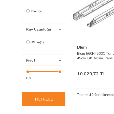
Blum
(4)
Ray Uzunluğu
45 cm
(1)
Blum
Blum 560H4500C Tan
45cm Çift Açılım Frensi
Fiyat
10.029,72
TL
8,00 TL
Toplam
4
ürün bulunmak
FİLTRELE