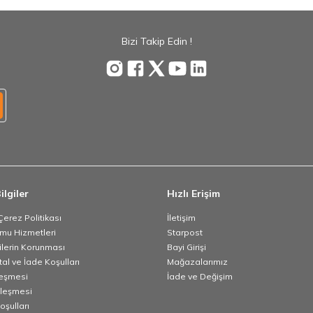
Bizi Takip Edin !
ilgiler
Hızlı Erişim
 Çerez Politikası
İletişim
umu Hizmetleri
Starpost
rilerin Korunması
Bayi Girişi
tal ve İade Koşulları
Mağazalarımız
leşmesi
İade ve Değişim
zleşmesi
oşulları