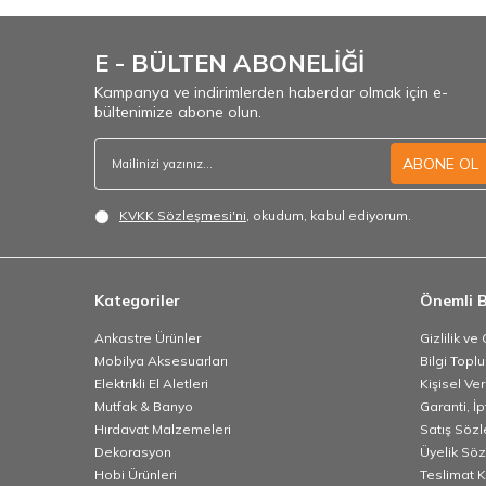
E - BÜLTEN ABONELİĞİ
Kampanya ve indirimlerden haberdar olmak için e-
bültenimize abone olun.
ABONE OL
KVKK Sözleşmesi'ni
, okudum, kabul ediyorum.
Kategoriler
Önemli B
Ankastre Ürünler
Gizlilik ve
Mobilya Aksesuarları
Bilgi Topl
Elektrikli El Aletleri
Kişisel Ve
Mutfak & Banyo
Garanti, İp
Hırdavat Malzemeleri
Satış Söz
Dekorasyon
Üyelik Sö
Hobi Ürünleri
Teslimat K