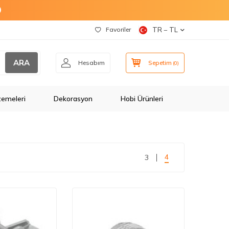
O
Favoriler
TR − TL
ARA
Hesabım
Sepetim
(
0
)
zemeleri
Dekorasyon
Hobi Ürünleri
4
3