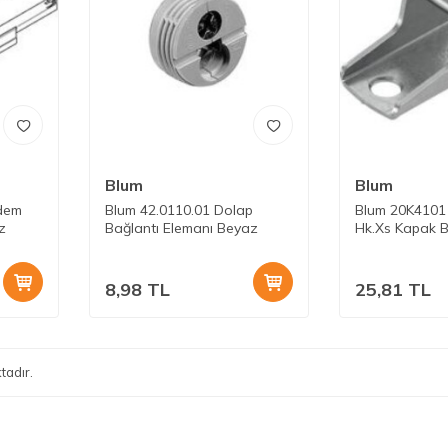
Blum
Blum
dem
Blum 42.0110.01 Dolap
Blum 20K4101
z
Bağlantı Elemanı Beyaz
Hk.Xs Kapak Ba
8,98
TL
25,81
TL
tadır.