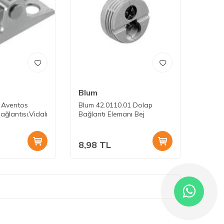
Blum
 Aventos
Blum 42.0110.01 Dolap
ğlantısı.Vidalı
Bağlantı Elemanı Bej
8,98
TL