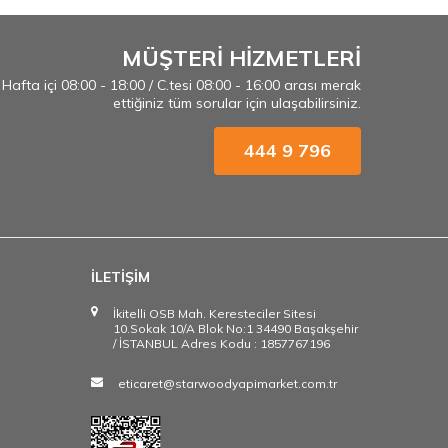
MÜŞTERİ HİZMETLERİ
Hafta içi 08:00 - 18:00 / C.tesi 08:00 - 16:00 arası merak
ettiğiniz tüm sorular için ulaşabilirsiniz.
444 9 796
İLETİŞİM
İkitelli OSB Mah. Keresteciler Sitesi
10.Sokak 10/A Blok No:1 34490 Başakşehir
/ İSTANBUL Adres Kodu : 1857767196
eticaret@starwoodyapimarket.com.tr