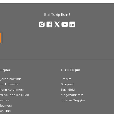
Bizi Takip Edin !
ilgiler
Hızlı Erişim
 Çerez Politikası
İletişim
umu Hizmetleri
Starpost
rilerin Korunması
Bayi Girişi
tal ve İade Koşulları
Mağazalarımız
leşmesi
İade ve Değişim
zleşmesi
oşulları