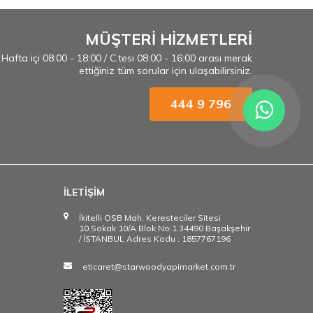
MÜŞTERİ HİZMETLERİ
Hafta içi 08:00 - 18:00 / C.tesi 08:00 - 16:00 arası merak
ettiğiniz tüm sorular için ulaşabilirsiniz.
444 9 796
İLETİŞİM
İkitelli OSB Mah. Keresteciler Sitesi
10.Sokak 10/A Blok No:1 34490 Başakşehir
/ İSTANBUL Adres Kodu : 1857767196
eticaret@starwoodyapimarket.com.tr