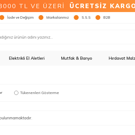
3000 TL VE ÜZERİ
ÜCRETSİZ KARG
İade ve Değişim
Markalarımız
S.S.S
B2B
Elektrikli El Aletleri
Mutfak & Banyo
Hırdavat Mal
Tükenenleri Gösterme
ün bulunmamaktadır.