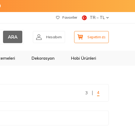
O
Favoriler
TR − TL
ARA
Hesabım
Sepetim
(
0
)
zemeleri
Dekorasyon
Hobi Ürünleri
4
3