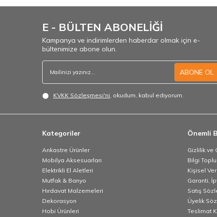
E - BÜLTEN ABONELİĞİ
Kampanya ve indirimlerden haberdar olmak için e-
bültenimize abone olun.
ABONE OL
KVKK Sözleşmesi'ni
, okudum, kabul ediyorum.
Kategoriler
Önemli B
Ankastre Ürünler
Gizlilik ve
Mobilya Aksesuarları
Bilgi Topl
Elektrikli El Aletleri
Kişisel Ve
Mutfak & Banyo
Garanti, İp
Hırdavat Malzemeleri
Satış Söz
Dekorasyon
Üyelik Sö
Hobi Ürünleri
Teslimat K