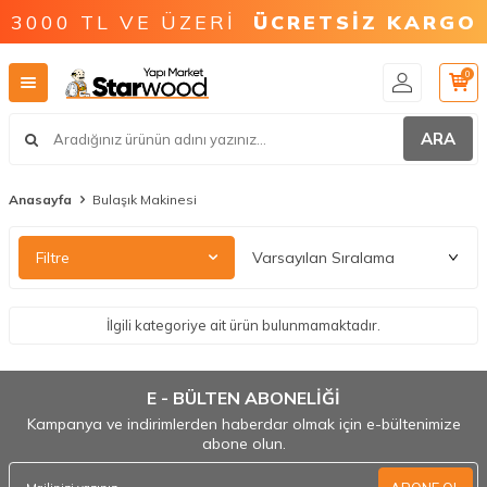
3000 TL VE ÜZERİ
ÜCRETSİZ KARGO
0
ARA
Anasayfa
Bulaşık Makinesi
Filtre
İlgili kategoriye ait ürün bulunmamaktadır.
E - BÜLTEN ABONELİĞİ
Kampanya ve indirimlerden haberdar olmak için e-bültenimize
abone olun.