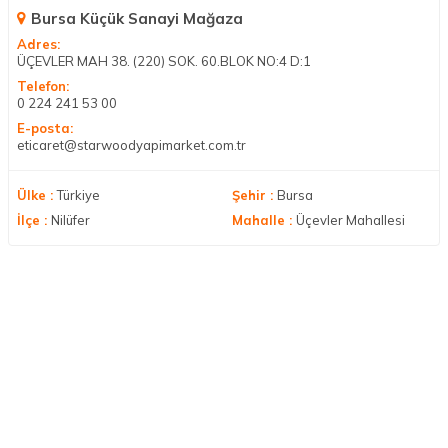
Bursa Küçük Sanayi Mağaza
Adres:
ÜÇEVLER MAH 38. (220) SOK. 60.BLOK NO:4 D:1
Telefon:
0 224 241 53 00
E-posta:
eticaret@starwoodyapimarket.com.tr
Ülke :
Türkiye
Şehir :
Bursa
İlçe :
Nilüfer
Mahalle :
Üçevler Mahallesi