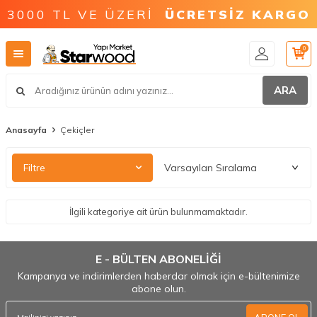
3000 TL VE ÜZERİ
ÜCRETSİZ KARGO
0
ARA
Anasayfa
Çekiçler
Filtre
İlgili kategoriye ait ürün bulunmamaktadır.
E - BÜLTEN ABONELİĞİ
Kampanya ve indirimlerden haberdar olmak için e-bültenimize
abone olun.