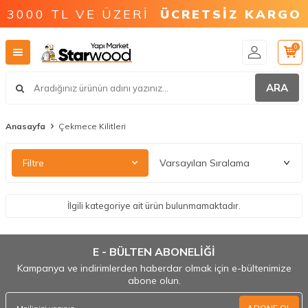
3000 TL VE ÜZERİ
ÜCRETSİZ KARGO
0
ARA
Anasayfa
Çekmece Kilitleri
Filtre
İlgili kategoriye ait ürün bulunmamaktadır.
E - BÜLTEN ABONELİĞİ
Kampanya ve indirimlerden haberdar olmak için e-bültenimize
abone olun.