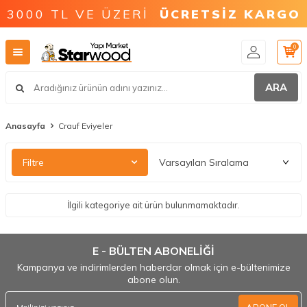
3000 TL VE ÜZERİ
ÜCRETSİZ KARGO
0
ARA
Anasayfa
Crauf Eviyeler
Filtre
İlgili kategoriye ait ürün bulunmamaktadır.
E - BÜLTEN ABONELİĞİ
Kampanya ve indirimlerden haberdar olmak için e-bültenimize
abone olun.