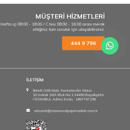
MÜŞTERİ HİZMETLERİ
Hafta içi 08:00 - 18:00 / C.tesi 08:00 - 16:00 arası merak
ettiğiniz tüm sorular için ulaşabilirsiniz.
444 9 796
İLETİŞİM
İkitelli OSB Mah. Keresteciler Sitesi
10.Sokak 10/A Blok No:1 34490 Başakşehir
/ İSTANBUL Adres Kodu : 1857767196
eticaret@starwoodyapimarket.com.tr