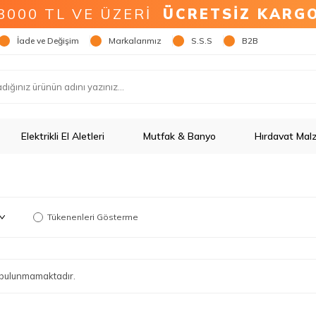
3000 TL VE ÜZERİ
ÜCRETSİZ KARG
İade ve Değişim
Markalarımız
S.S.S
B2B
Elektrikli El Aletleri
Mutfak & Banyo
Hırdavat Mal
Tükenenleri Gösterme
ün bulunmamaktadır.