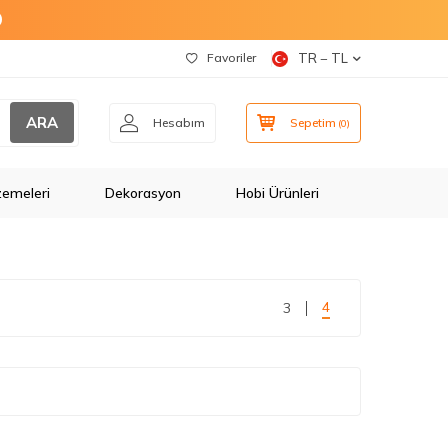
O
Favoriler
TR − TL
ARA
Hesabım
Sepetim
(
0
)
zemeleri
Dekorasyon
Hobi Ürünleri
4
3