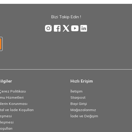
Bizi Takip Edin !
ilgiler
Hızlı Erişim
 Çerez Politikası
İletişim
umu Hizmetleri
Starpost
rilerin Korunması
Bayi Girişi
tal ve İade Koşulları
Mağazalarımız
leşmesi
İade ve Değişim
zleşmesi
oşulları