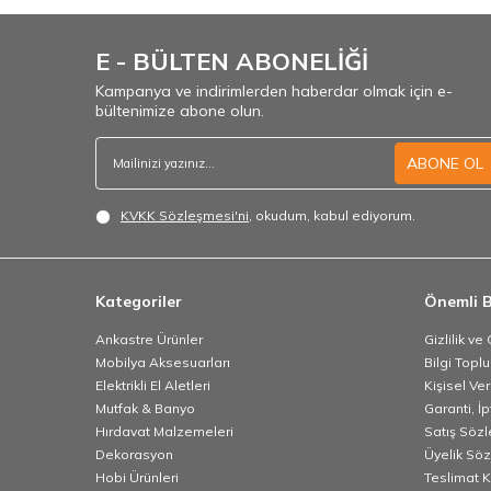
E - BÜLTEN ABONELİĞİ
Kampanya ve indirimlerden haberdar olmak için e-
bültenimize abone olun.
ABONE OL
KVKK Sözleşmesi'ni
, okudum, kabul ediyorum.
Kategoriler
Önemli B
Ankastre Ürünler
Gizlilik ve
Mobilya Aksesuarları
Bilgi Topl
Elektrikli El Aletleri
Kişisel Ve
Mutfak & Banyo
Garanti, İp
Hırdavat Malzemeleri
Satış Söz
Dekorasyon
Üyelik Sö
Hobi Ürünleri
Teslimat K