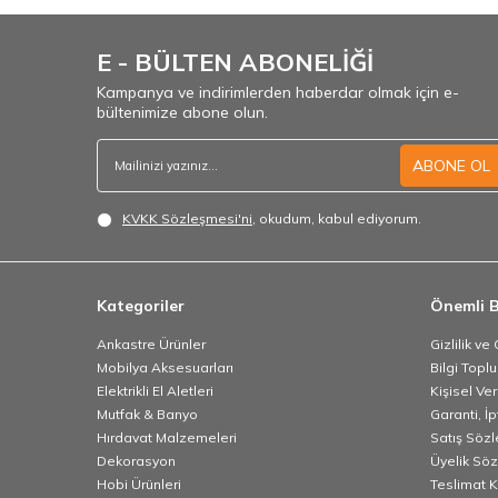
E - BÜLTEN ABONELİĞİ
Kampanya ve indirimlerden haberdar olmak için e-
bültenimize abone olun.
ABONE OL
KVKK Sözleşmesi'ni
, okudum, kabul ediyorum.
Kategoriler
Önemli B
Ankastre Ürünler
Gizlilik ve
Mobilya Aksesuarları
Bilgi Topl
Elektrikli El Aletleri
Kişisel Ve
Mutfak & Banyo
Garanti, İp
Hırdavat Malzemeleri
Satış Söz
Dekorasyon
Üyelik Sö
Hobi Ürünleri
Teslimat K