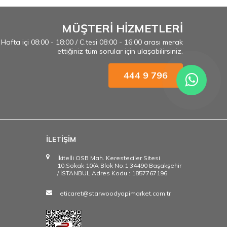
MÜŞTERİ HİZMETLERİ
Hafta içi 08:00 - 18:00 / C.tesi 08:00 - 16:00 arası merak
ettiğiniz tüm sorular için ulaşabilirsiniz.
444 9 796
İLETİŞİM
İkitelli OSB Mah. Keresteciler Sitesi
10.Sokak 10/A Blok No:1 34490 Başakşehir
/ İSTANBUL Adres Kodu : 1857767196
eticaret@starwoodyapimarket.com.tr