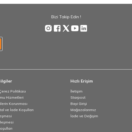
Bizi Takip Edin !
ilgiler
Hızlı Erişim
 Çerez Politikası
İletişim
umu Hizmetleri
Starpost
rilerin Korunması
Bayi Girişi
tal ve İade Koşulları
Mağazalarımız
leşmesi
İade ve Değişim
zleşmesi
oşulları