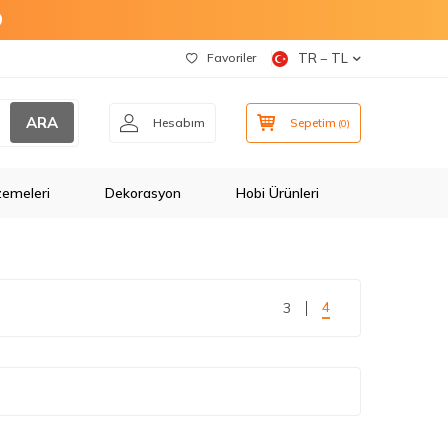
O
Favoriler
TR − TL
ARA
Hesabım
Sepetim
(
0
)
zemeleri
Dekorasyon
Hobi Ürünleri
4
3