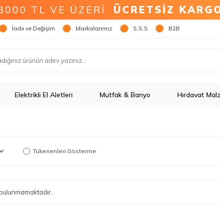
3000 TL VE ÜZERİ
ÜCRETSİZ KARG
İade ve Değişim
Markalarımız
S.S.S
B2B
Elektrikli El Aletleri
Mutfak & Banyo
Hırdavat Mal
Tükenenleri Gösterme
ün bulunmamaktadır.