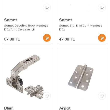
Samet
Samet
Samet Decofiks Track Menteşe
Samet Star Mini Cam Menteşe
Düz Alm. Çerçeve İçin
Düz
87,88
TL
47,08
TL
Blum
Arpat