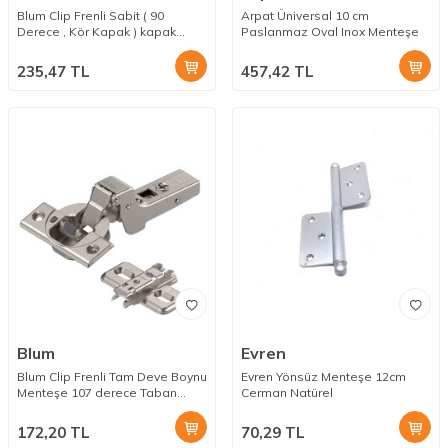
Blum Clip Frenli Sabit ( 90
Arpat Üniversal 10 cm
Derece , Kör Kapak ) kapak
Paslanmaz Oval Inox Menteşe
Menteşesi 3 mm Taban Dahil
235,47
TL
457,42
TL
Blum
Evren
Blum Clip Frenli Tam Deve Boynu
Evren Yönsüz Menteşe 12cm
Menteşe 107 derece Taban
Cerman Natürel
Dahil
172,20
TL
70,29
TL