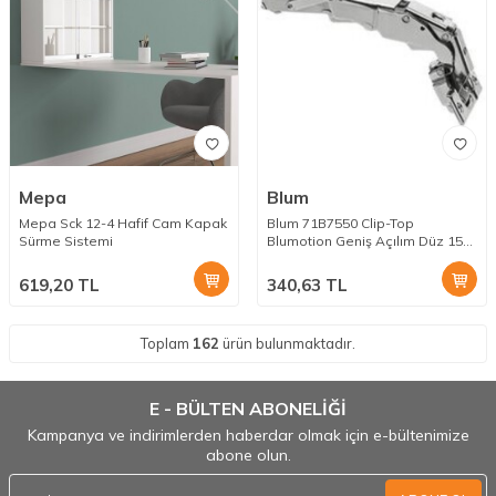
Mepa
Blum
Mepa Sck 12-4 Hafif Cam Kapak
Blum 71B7550 Clip-Top
Sürme Sistemi
Blumotion Geniş Açılım Düz 155
Dere
619,20
TL
340,63
TL
Toplam
162
ürün bulunmaktadır.
E - BÜLTEN ABONELİĞİ
Kampanya ve indirimlerden haberdar olmak için e-bültenimize
abone olun.