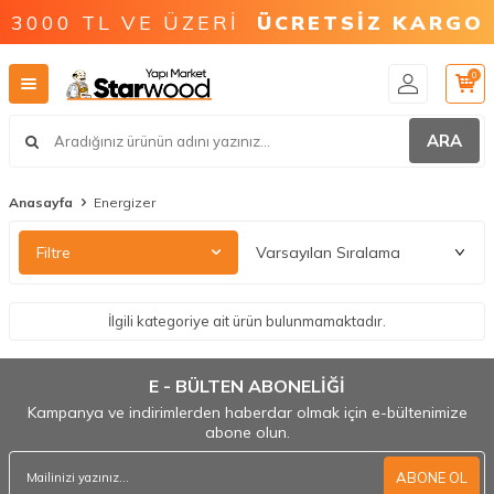
3000 TL VE ÜZERİ
ÜCRETSİZ KARGO
0
ARA
Anasayfa
Energizer
Filtre
İlgili kategoriye ait ürün bulunmamaktadır.
E - BÜLTEN ABONELİĞİ
Kampanya ve indirimlerden haberdar olmak için e-bültenimize
abone olun.
ABONE OL