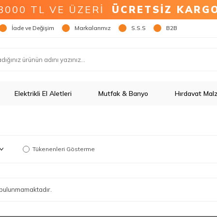
3000 TL VE ÜZERİ
ÜCRETSİZ KARG
İade ve Değişim
Markalarımız
S.S.S
B2B
Elektrikli El Aletleri
Mutfak & Banyo
Hırdavat Mal
Tükenenleri Gösterme
ün bulunmamaktadır.