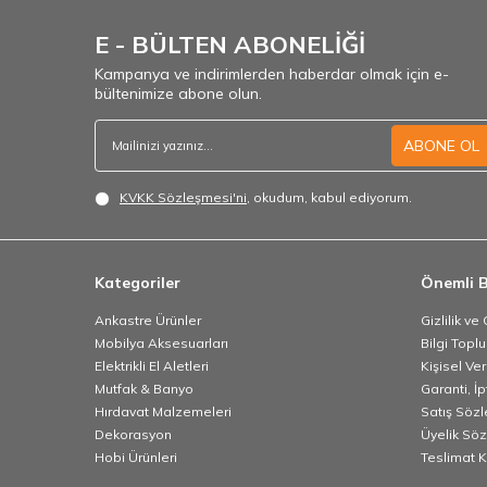
E - BÜLTEN ABONELİĞİ
Kampanya ve indirimlerden haberdar olmak için e-
bültenimize abone olun.
ABONE OL
KVKK Sözleşmesi'ni
, okudum, kabul ediyorum.
Kategoriler
Önemli B
Ankastre Ürünler
Gizlilik ve
Mobilya Aksesuarları
Bilgi Topl
Elektrikli El Aletleri
Kişisel Ve
Mutfak & Banyo
Garanti, İp
Hırdavat Malzemeleri
Satış Söz
Dekorasyon
Üyelik Sö
Hobi Ürünleri
Teslimat K