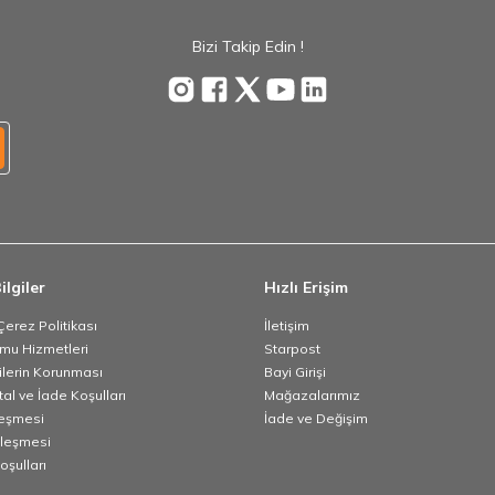
Bizi Takip Edin !
ilgiler
Hızlı Erişim
 Çerez Politikası
İletişim
umu Hizmetleri
Starpost
rilerin Korunması
Bayi Girişi
tal ve İade Koşulları
Mağazalarımız
leşmesi
İade ve Değişim
zleşmesi
oşulları