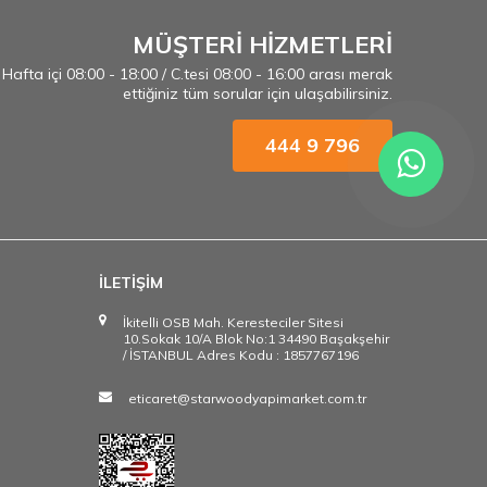
MÜŞTERİ HİZMETLERİ
Hafta içi 08:00 - 18:00 / C.tesi 08:00 - 16:00 arası merak
ettiğiniz tüm sorular için ulaşabilirsiniz.
444 9 796
İLETİŞİM
İkitelli OSB Mah. Keresteciler Sitesi
10.Sokak 10/A Blok No:1 34490 Başakşehir
/ İSTANBUL Adres Kodu : 1857767196
eticaret@starwoodyapimarket.com.tr