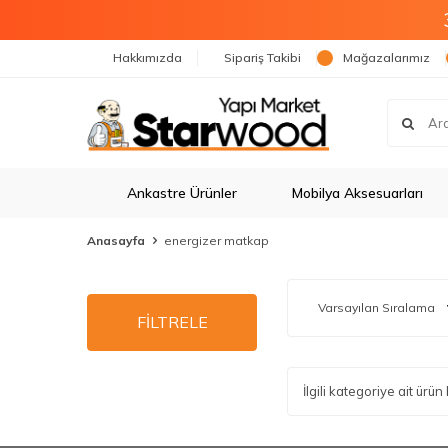
Hakkımızda
Sipariş Takibi
Mağazalarımız
Ankastre Ürünler
Mobilya Aksesuarları
Anasayfa
energizer matkap
FİLTRELE
İlgili kategoriye ait ür