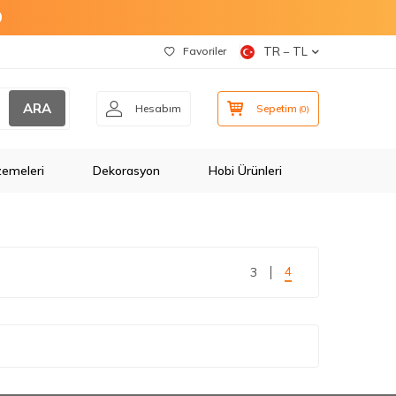
O
Favoriler
TR − TL
ARA
Hesabım
Sepetim
(
0
)
zemeleri
Dekorasyon
Hobi Ürünleri
4
3