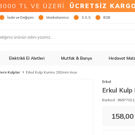
3000 TL VE ÜZERİ
ÜCRETSİZ KARG
İade ve Değişim
Markalarımız
S.S.S
B2B
Elektrikli El Aletleri
Mutfak & Banyo
Hırdavat Mal
ern Kulplar
Erkul Kulp Kumru 192mm Inox
Erkul
Erkul Kul
Barkod :
86977021
158,00