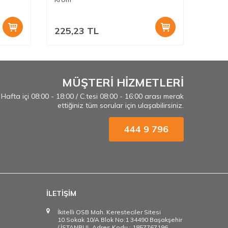
225,23
TL
205,
MÜŞTERİ HİZMETLERİ
Hafta içi 08:00 - 18:00 / C.tesi 08:00 - 16:00 arası merak
ettiğiniz tüm sorular için ulaşabilirsiniz.
444 9 796
İLETİŞİM
İkitelli OSB Mah. Keresteciler Sitesi
10.Sokak 10/A Blok No:1 34490 Başakşehir
/ İSTANBUL Adres Kodu : 1857767196