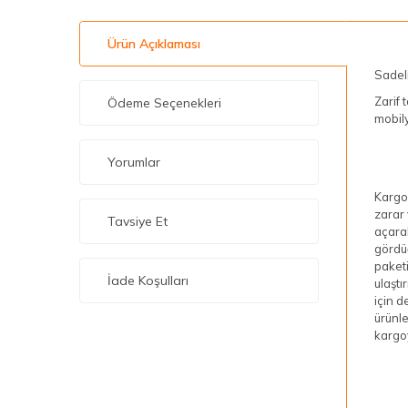
Ürün Açıklaması
Sadeli
Zarif 
Ödeme Seçenekleri
mobily
Yorumlar
Kargo
zarar 
Tavsiye Et
açarak
gördüğ
paketi
İade Koşulları
ulaştı
için d
ürünle
kargoy