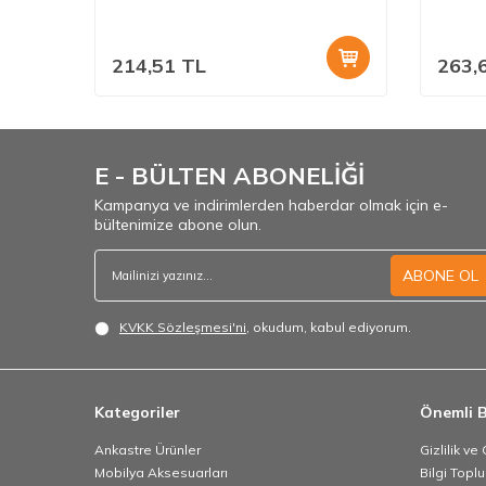
214,51
TL
263,
E - BÜLTEN ABONELİĞİ
Kampanya ve indirimlerden haberdar olmak için e-
bültenimize abone olun.
ABONE OL
KVKK Sözleşmesi'ni
, okudum, kabul ediyorum.
Kategoriler
Önemli B
Ankastre Ürünler
Gizlilik ve
Mobilya Aksesuarları
Bilgi Topl