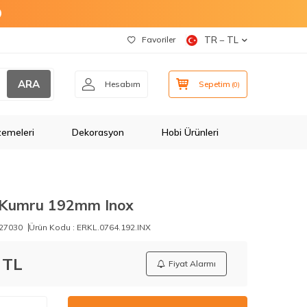
O
Favoriler
TR − TL
ARA
Hesabım
Sepetim
(
0
)
zemeleri
Dekorasyon
Hobi Ürünleri
p Kumru 192mm Inox
27030
Ürün Kodu :
ERKL.0764.192.INX
TL
Fiyat Alarmı