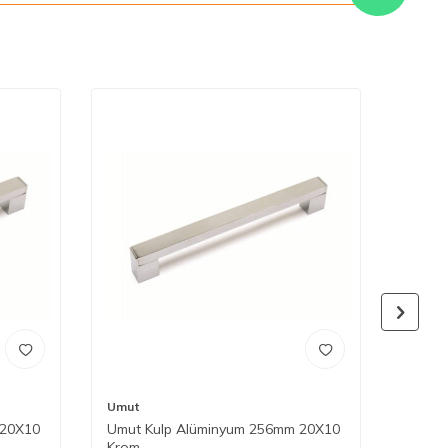
Umut
Umut
 20X10
Umut Kulp Alüminyum 256mm 20X10
Umut 
Krom
Krom