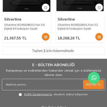
Silverline
Silverline
Silverline BO6504B01 Fırın S4
Silverline BO6502B01 Fırın S2
Dijital 8 Fonksiyon Siyah
Dijital 6 Fonksiyon Siyah
21.367,55
TL
18.268,26
TL
Toplam
2
ürün bulunmaktadır.
E - BÜLTEN ABONELİĞİ
Kampanya ve indirimlerden haberdar olmak için e-bültenimize
abone olun.
ABONE OL
KVKK Sözleşmesi'ni
, okudum, kabul ediyorum.