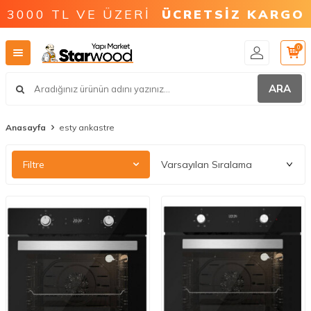
3000 TL VE ÜZERİ
ÜCRETSİZ KARGO
0
ARA
Anasayfa
esty ankastre
Filtre