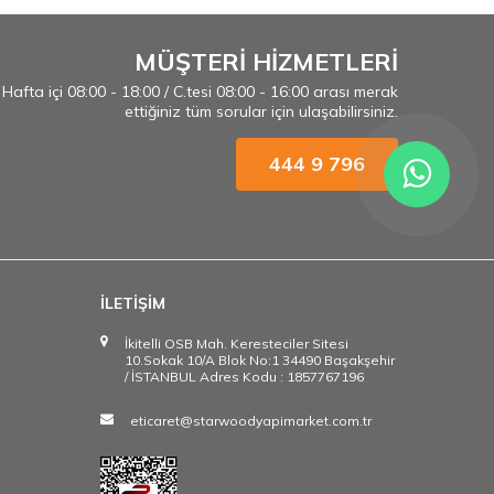
MÜŞTERİ HİZMETLERİ
Hafta içi 08:00 - 18:00 / C.tesi 08:00 - 16:00 arası merak
ettiğiniz tüm sorular için ulaşabilirsiniz.
444 9 796
İLETİŞİM
İkitelli OSB Mah. Keresteciler Sitesi
10.Sokak 10/A Blok No:1 34490 Başakşehir
/ İSTANBUL Adres Kodu : 1857767196
eticaret@starwoodyapimarket.com.tr