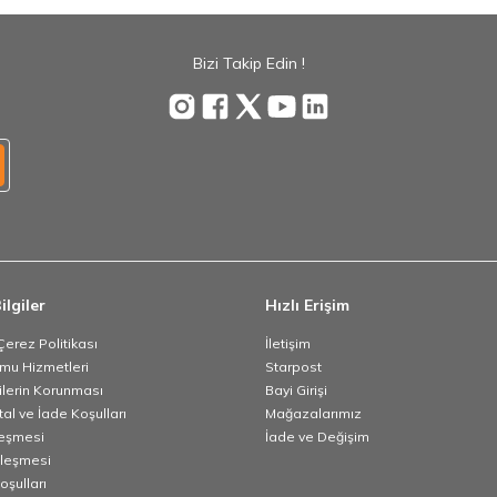
Bizi Takip Edin !
ilgiler
Hızlı Erişim
 Çerez Politikası
İletişim
umu Hizmetleri
Starpost
rilerin Korunması
Bayi Girişi
tal ve İade Koşulları
Mağazalarımız
leşmesi
İade ve Değişim
zleşmesi
oşulları