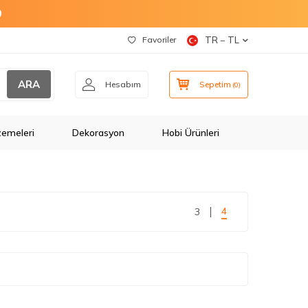
O
Favoriler
TR − TL
ARA
Hesabım
Sepetim
(
0
)
zemeleri
Dekorasyon
Hobi Ürünleri
4
3