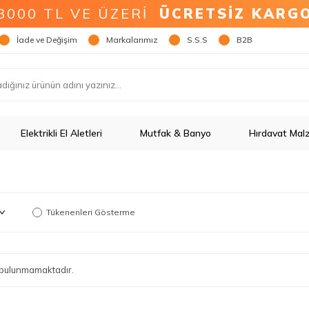
3000 TL VE ÜZERİ
ÜCRETSİZ KARG
İade ve Değişim
Markalarımız
S.S.S
B2B
Elektrikli El Aletleri
Mutfak & Banyo
Hırdavat Mal
Tükenenleri Gösterme
ün bulunmamaktadır.