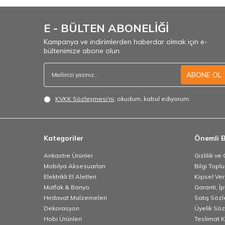
E - BÜLTEN ABONELİĞİ
Kampanya ve indirimlerden haberdar olmak için e-
bültenimize abone olun.
ABONE OL
KVKK Sözleşmesi'ni
, okudum, kabul ediyorum.
Kategoriler
Önemli B
Ankastre Ürünler
Gizlilik ve
Mobilya Aksesuarları
Bilgi Topl
Elektrikli El Aletleri
Kişisel Ve
Mutfak & Banyo
Garanti, İp
Hırdavat Malzemeleri
Satış Söz
Dekorasyon
Üyelik Sö
Hobi Ürünleri
Teslimat K