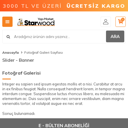
3000 TL VE ÜZERİ
ÜCRETSİZ KARGO
0
ARA
Anasayfa
Fotoğraf Galeri Sayfası
Slider - Banner
Fotoğraf Galerisi
Integer eu sapien sed ipsum egestas mollis et a nisi. Curabitur at arcu
in ex finibus feugiat. Nulla consequat hendrerit lorem, in tempor magna
interdum congue. Suspendisse luctus rhoncus libero, eu malesuada mi
elementum ac. Duis suscipit, enim nec ornare vestibulum, diam magna
venenatis tortor, id volutpat augue ex nec erat.
Sonuç bulunamadı.
E - BÜLTEN ABONELİĞİ