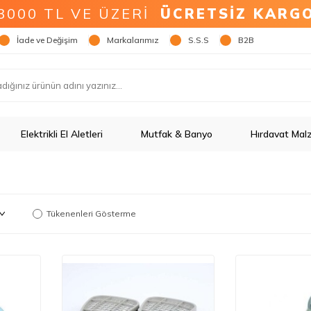
3000 TL VE ÜZERİ
ÜCRETSİZ KARG
İade ve Değişim
Markalarımız
S.S.S
B2B
Elektrikli El Aletleri
Mutfak & Banyo
Hırdavat Mal
Tükenenleri Gösterme