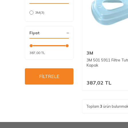
3M
(3)
Fiyat
3M
387,00 TL
3M 501 5911 Filtre Tu
Kapak
FİLTRELE
387,02
TL
Toplam
3
ürün bulunmak