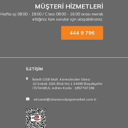
MÜŞTERİ HİZMETLERİ
Hafta içi 08:00 - 18:00 / C.tesi 08:00 - 16:00 arası merak
ettiğiniz tüm sorular için ulaşabilirsiniz.
444 9 796
İLETİŞİM
İkitelli OSB Mah. Keresteciler Sitesi
10.Sokak 10/A Blok No:1 34490 Başakşehir
/ İSTANBUL Adres Kodu : 1857767196
eticaret@starwoodyapimarket.com.tr