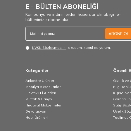
E - BÜLTEN ABONELİĞİ
Kampanya ve indirimlerden haberdar olmak için e-
bültenimize abone olun.
ABONE OL
KVKK Sözleşmesi'ni
, okudum, kabul ediyorum.
Kategoriler
Önemli B
Ankastre Ürünler
Gizlilik ve
Mobilya Aksesuarları
Bilgi Topl
Elektrikli El Aletleri
Kişisel Ve
Mutfak & Banyo
Garanti, İp
Hırdavat Malzemeleri
Satış Söz
Dekorasyon
Üyelik Sö
Hobi Ürünleri
Teslimat K