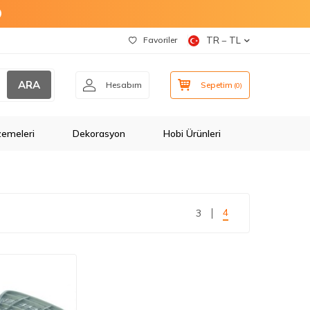
O
Favoriler
TR − TL
ARA
Hesabım
Sepetim
(
0
)
zemeleri
Dekorasyon
Hobi Ürünleri
4
3