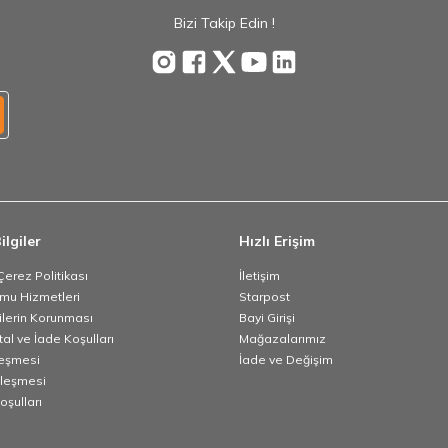
Bizi Takip Edin !
ilgiler
Hızlı Erişim
 Çerez Politikası
İletişim
umu Hizmetleri
Starpost
rilerin Korunması
Bayi Girişi
tal ve İade Koşulları
Mağazalarımız
leşmesi
İade ve Değişim
zleşmesi
oşulları