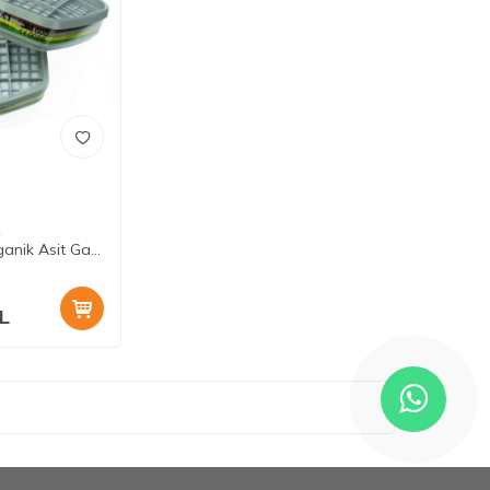
1
anik Asit Gaz
L