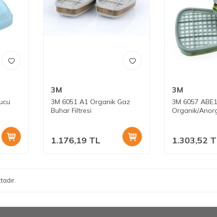
3M
3M
tucu
3M 6051 A1 Organik Gaz
3M 6057 ABE
Buhar Filtresi
Organik/Anorg
Filtresi
1.176,19
TL
1.303,52
T
tadır.