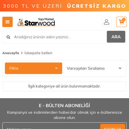
3000 TL VE ÜZERİ
ÜCRETSİZ KARGO
0
ARA
Anasayfa
İskarpela Setleri
Filtre
İlgili kategoriye ait ürün bulunmamaktadır.
E - BÜLTEN ABONELİĞİ
Kampanya ve indirimlerden haberdar olmak için e-bültenimize
abone olun.