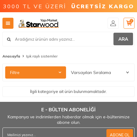
3000 TL VE ÜZERİ
ÜCRETSİZ KARGO
0
ARA
Anasayfa
Işık raylı sistemler
Filtre
İlgili kategoriye ait ürün bulunmamaktadır.
E - BÜLTEN ABONELİĞİ
Kampanya ve indirimlerden haberdar olmak için e-bültenimize
abone olun.
ABONE OL