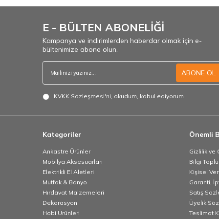
E - BÜLTEN ABONELİĞİ
Kampanya ve indirimlerden haberdar olmak için e-
bültenimize abone olun.
ABONE OL
KVKK Sözleşmesi'ni
, okudum, kabul ediyorum.
Kategoriler
Önemli B
Ankastre Ürünler
Gizlilik ve
Mobilya Aksesuarları
Bilgi Topl
Elektrikli El Aletleri
Kişisel Ve
Mutfak & Banyo
Garanti, İp
Hırdavat Malzemeleri
Satış Söz
Dekorasyon
Üyelik Sö
Hobi Ürünleri
Teslimat K