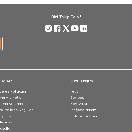
Bizi Takip Edin !
ilgiler
Hızlı Erişim
 Çerez Politikası
İletişim
umu Hizmetleri
Starpost
rilerin Korunması
Bayi Girişi
tal ve İade Koşulları
Mağazalarımız
leşmesi
İade ve Değişim
zleşmesi
oşulları