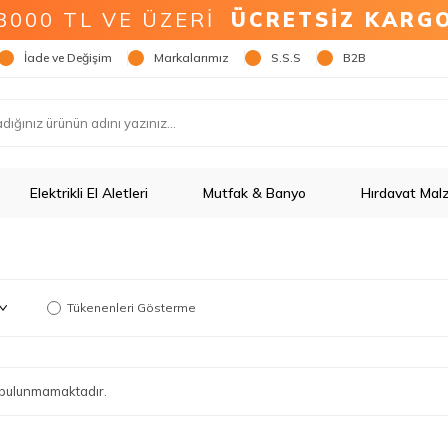
3000 TL VE ÜZERİ
ÜCRETSİZ KARG
İade ve Değişim
Markalarımız
S.S.S
B2B
Elektrikli El Aletleri
Mutfak & Banyo
Hırdavat Mal
Tükenenleri Gösterme
ün bulunmamaktadır.