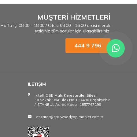
MÜŞTERİ HİZMETLERİ
Hafta içi 08:00 - 18:00 / C.tesi 08:00 - 16:00 arası merak
ettiğiniz tüm sorular için ulaşabilirsiniz.
444 9 796
İLETİŞİM
İkitelli OSB Mah. Keresteciler Sitesi
10.Sokak 10/A Blok No:1 34490 Başakşehir
/ İSTANBUL Adres Kodu : 1857767196
eticaret@starwoodyapimarket.com.tr