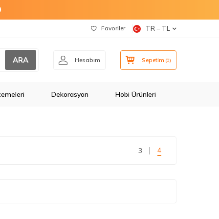
O
Favoriler
TR − TL
ARA
Hesabım
Sepetim
(
0
)
zemeleri
Dekorasyon
Hobi Ürünleri
4
3