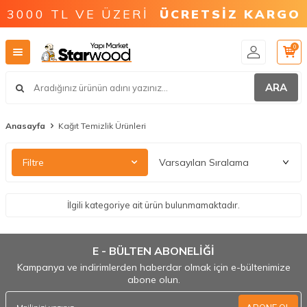
3000 TL VE ÜZERİ
ÜCRETSİZ KARGO
0
ARA
Anasayfa
Kağıt Temizlik Ürünleri
Filtre
İlgili kategoriye ait ürün bulunmamaktadır.
E - BÜLTEN ABONELİĞİ
Kampanya ve indirimlerden haberdar olmak için e-bültenimize
abone olun.