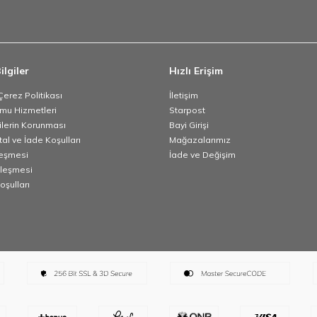
ilgiler
Hızlı Erişim
 Çerez Politikası
İletişim
umu Hizmetleri
Starpost
rilerin Korunması
Bayi Girişi
tal ve İade Koşulları
Mağazalarımız
leşmesi
İade ve Değişim
zleşmesi
oşulları