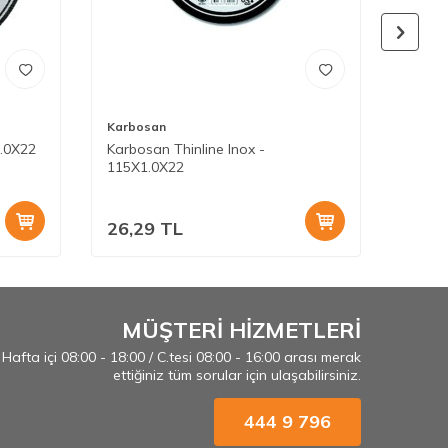
Karbosan
Karbo
1.0X22
Karbosan Thinline Inox -
Karbo
115X1.0X22
180x8
26,29
TL
149,
MÜŞTERİ HİZMETLERİ
Hafta içi 08:00 - 18:00 / C.tesi 08:00 - 16:00 arası merak
ettiğiniz tüm sorular için ulaşabilirsiniz.
444 9 796