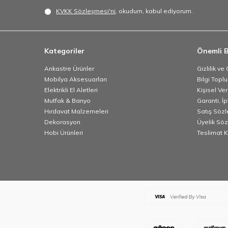
KVKK Sözleşmesi'ni
, okudum, kabul ediyorum.
Kategoriler
Önemli B
Ankastre Ürünler
Gizlilik ve
Mobilya Aksesuarları
Bilgi Topl
Elektrikli El Aletleri
Kişisel Ve
Mutfak & Banyo
Garanti, İp
Hırdavat Malzemeleri
Satış Söz
Dekorasyon
Üyelik Sö
Hobi Ürünleri
Teslimat K