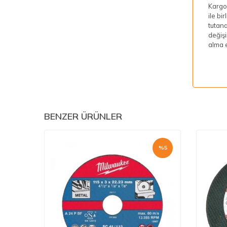
Kargon
ile bi
tutana
değişi
alma e
BENZER ÜRÜNLER
%
5