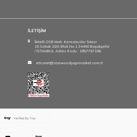
İLETİŞİM
İkitelli OSB Mah. Keresteciler Sitesi
10.Sokak 10/A Blok No:1 34490 Başakşehir
/ İSTANBUL Adres Kodu : 1857767196
eticaret@starwoodyapimarket.com.tr