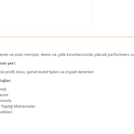
kesim ve uzun ömrüyle, demir ve çelik kesimlerinizde yüksek performans sa
nım yeri:
kle profil, boru, genel metal tipleri ve inşaat demirleri
ajlar:
mik
kesim
ömürlü
 Yaptığı Malzemeler
elikleri