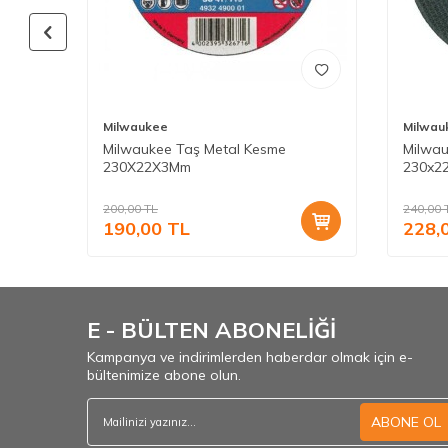
Milwaukee
Milwau
 -
Milwaukee Taş Metal Kesme
Milwau
230X22X3Mm
230x22
200,00
TL
240,00
190,00
TL
228,
E - BÜLTEN ABONELİĞİ
Kampanya ve indirimlerden haberdar olmak için e-
bültenimize abone olun.
ABONE OL