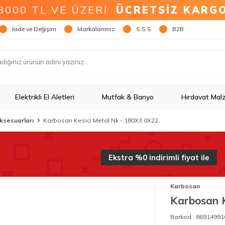
3000 TL VE ÜZERİ
ÜCRETSİZ KARG
İade ve Değişim
Markalarımız
S.S.S
B2B
Elektrikli El Aletleri
Mutfak & Banyo
Hırdavat Mal
ksesuarları
Karbosan Kesici Metal Nk - 180X3.0X22
Ekstra %0
indirim
li fiyat ile
Karbosan
Karbosan K
Barkod :
86914991