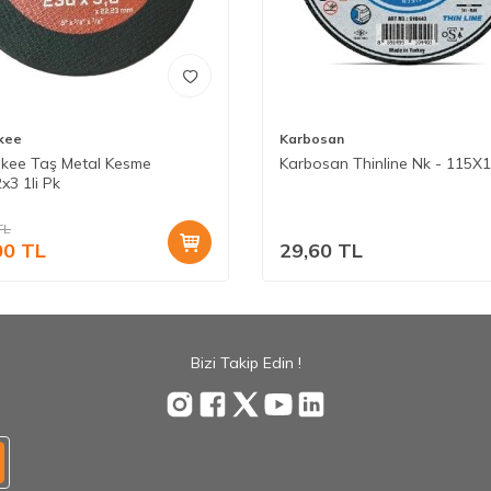
kee
Karbosan
kee Taş Metal Kesme
Karbosan Thinline Nk - 115X
x3 1li Pk
TL
00
TL
29,60
TL
Bizi Takip Edin !