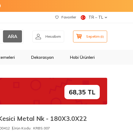
O
Favoriler
TR − TL
ARA
Hesabım
Sepetim
(
0
)
zemeleri
Dekorasyon
Hobi Ürünleri
68,35 TL
esici Metal Nk - 180X3.0X22
00412
Ürün Kodu :
KRBS.007