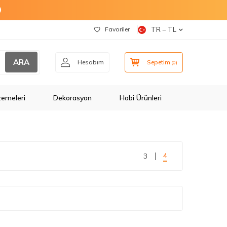
O
Favoriler
TR − TL
ARA
Hesabım
Sepetim
(
0
)
zemeleri
Dekorasyon
Hobi Ürünleri
4
3