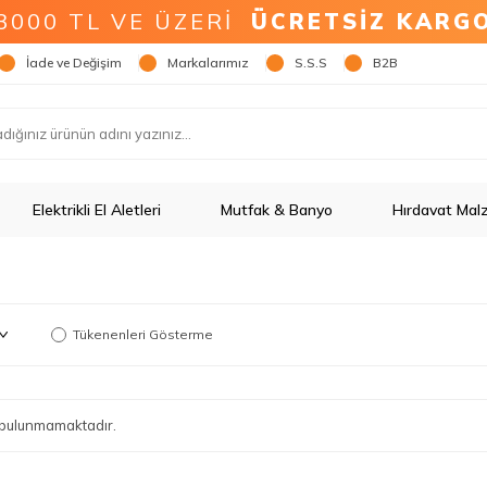
3000 TL VE ÜZERİ
ÜCRETSİZ KARG
İade ve Değişim
Markalarımız
S.S.S
B2B
Elektrikli El Aletleri
Mutfak & Banyo
Hırdavat Mal
Tükenenleri Gösterme
ün bulunmamaktadır.