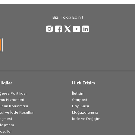
Bizi Takip Edin !
ilgiler
Hızlı Erişim
 Çerez Politikası
İletişim
umu Hizmetleri
Starpost
rilerin Korunması
Bayi Girişi
tal ve İade Koşulları
Mağazalarımız
leşmesi
İade ve Değişim
zleşmesi
oşulları