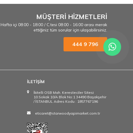
MÜŞTERİ HİZMETLERİ
Hafta içi 08:00 - 18:00 / C.tesi 08:00 - 16:00 arası merak
ettiğiniz tüm sorular için ulaşabilirsiniz.
444 9 796
İLETİŞİM
İkitelli OSB Mah. Keresteciler Sitesi
10.Sokak 10/A Blok No:1 34490 Başakşehir
/ İSTANBUL Adres Kodu : 1857767196
eticaret@starwoodyapimarket.com.tr