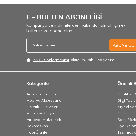
E - BÜLTEN ABONELİĞİ
Kampanya ve indirimlerden haberdar olmak için e-
bültenimize abone olun.
ABONE OL
KVKK Sözleşmesi'ni
, okudum, kabul ediyorum.
Kategoriler
Önemli B
Ankastre Ürünler
Gizlilik ve
Mobilya Aksesuarları
Bilgi Topl
Elektrikli El Aletleri
Kişisel Ve
Mutfak & Banyo
Garanti, İp
Hırdavat Malzemeleri
Satış Söz
Dekorasyon
Üyelik Sö
Hobi Ürünleri
Teslimat K