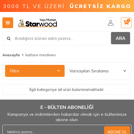
3000 TL VE ÜZERİ
ÜCRETSİZ KARGO
0
ARA
Anasayfa
katlanır merdiven
Filtre
İlgili kategoriye ait ürün bulunmamaktadır.
E - BÜLTEN ABONELİĞİ
Kampanya ve indirimlerden haberdar olmak için e-bültenimize
abone olun.
ABONE OL