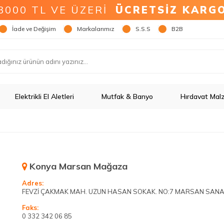
3000 TL VE ÜZERİ
ÜCRETSİZ KARG
İade ve Değişim
Markalarımız
S.S.S
B2B
Elektrikli El Aletleri
Mutfak & Banyo
Hırdavat Mal
Konya Marsan Mağaza
Adres:
FEVZİ ÇAKMAK MAH. UZUN HASAN SOKAK. NO:7 MARSAN SANA
Faks:
0 332 342 06 85