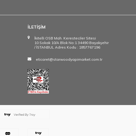
İLETİŞİM
İkitelli OSB Mah. Keresteciler Sitesi
10.Sokak 10/A Blok No:1 34490 Başakşehir
/ İSTANBUL Adres Kodu : 1857767196
eticaret@starwoodyapimarket.com.tr