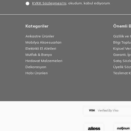
KVKK Sözleşmesi'ni
, okudum, kabul ediyorum.
Kategoriler
Önemli B
Ankastre Ürünler
Gizlilik ve
Mobilya Aksesuarları
Bilgi Topl
Elektrikli El Aletleri
Kişisel Ve
Mutfak & Banyo
Garanti, İp
Hırdavat Malzemeleri
Satış Söz
Dekorasyon
Üyelik Sö
Hobi Ürünleri
Teslimat K