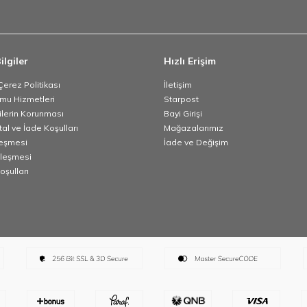
ilgiler
Hızlı Erişim
 Çerez Politikası
İletişim
umu Hizmetleri
Starpost
rilerin Korunması
Bayi Girişi
tal ve İade Koşulları
Mağazalarımız
leşmesi
İade ve Değişim
zleşmesi
oşulları