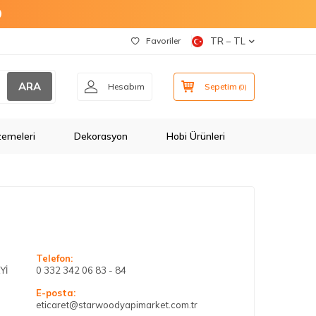
O
Favoriler
TR − TL
ARA
Hesabım
Sepetim
(
0
)
zemeleri
Dekorasyon
Hobi Ürünleri
Telefon:
Yİ
0 332 342 06 83 - 84
E-posta:
eticaret@starwoodyapimarket.com.tr