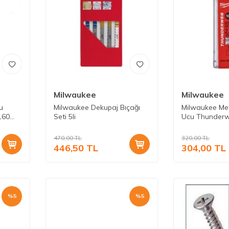
Milwaukee
Milwaukee
u
Milwaukee Dekupaj Bıçağı
Milwaukee Me
160
Seti 5li
Ucu Thunder
10lu
470,00
TL
320,00
TL
446,50
TL
304,00
TL
%
5
%
5