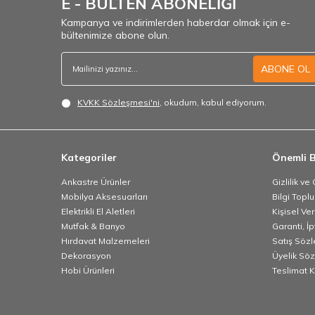
E - BÜLTEN ABONELİĞİ
Kampanya ve indirimlerden haberdar olmak için e-
bültenimize abone olun.
ABONE OL
KVKK Sözleşmesi'ni
, okudum, kabul ediyorum.
Kategoriler
Önemli B
Ankastre Ürünler
Gizlilik ve
Mobilya Aksesuarları
Bilgi Topl
Elektrikli El Aletleri
Kişisel Ve
Mutfak & Banyo
Garanti, İp
Hırdavat Malzemeleri
Satış Söz
Dekorasyon
Üyelik Sö
Hobi Ürünleri
Teslimat K