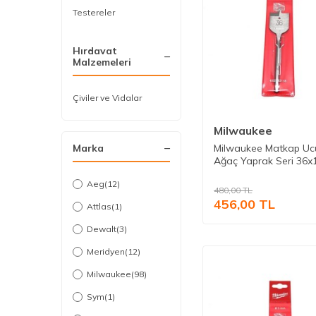
Testereler
Hırdavat
Malzemeleri
Çiviler ve Vidalar
Milwaukee
Milwaukee Matkap Uc
Marka
Ağaç Yaprak Seri 36x
mm
Aeg
(12)
480,00
TL
456,00
TL
Attlas
(1)
Dewalt
(3)
Meridyen
(12)
Milwaukee
(98)
Sym
(1)