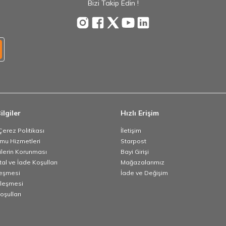
Bizi Takip Edin !
ilgiler
Hızlı Erişim
 Çerez Politikası
İletişim
umu Hizmetleri
Starpost
rilerin Korunması
Bayi Girişi
tal ve İade Koşulları
Mağazalarımız
leşmesi
İade ve Değişim
zleşmesi
oşulları