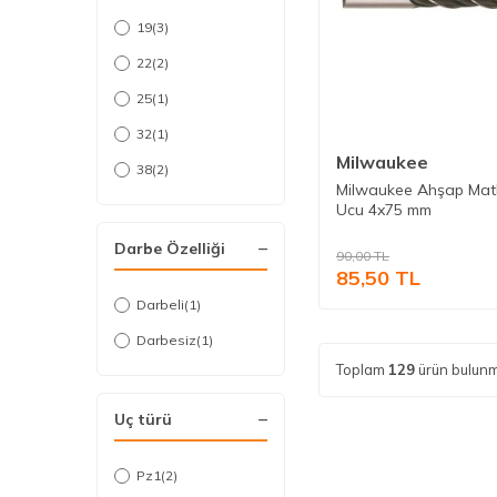
19
(3)
22
(2)
25
(1)
32
(1)
Milwaukee
38
(2)
Milwaukee Ahşap Ma
Ucu 4x75 mm
Darbe Özelliği
90,00
TL
85,50
TL
Darbeli
(1)
Darbesiz
(1)
Toplam
129
ürün bulunm
Uç türü
Pz1
(2)