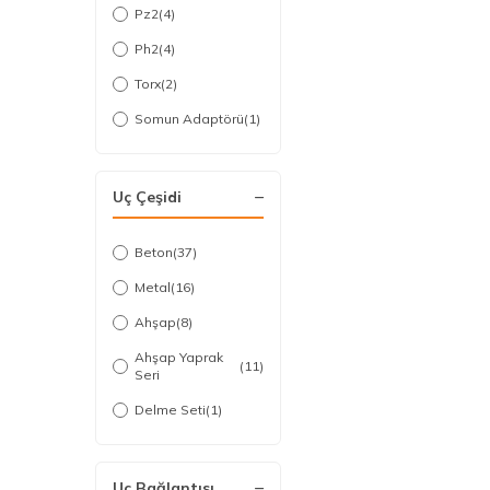
Pz2
(4)
Ph2
(4)
Torx
(2)
Somun Adaptörü
(1)
Uç Çeşidi
Beton
(37)
Metal
(16)
Ahşap
(8)
Ahşap Yaprak
(11)
Seri
Delme Seti
(1)
Uç Bağlantısı