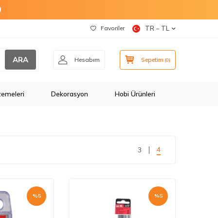
O
Favoriler
TR − TL
ARA
Hesabım
Sepetim
(
0
)
zemeleri
Dekorasyon
Hobi Ürünleri
4
3
%
5
%
5