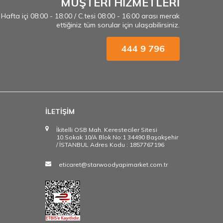
MÜŞTERİ HİZMETLERİ
Hafta içi 08:00 - 18:00 / C.tesi 08:00 - 16:00 arası merak
ettiğiniz tüm sorular için ulaşabilirsiniz.
444 9 796
İLETİŞİM
İkitelli OSB Mah. Keresteciler Sitesi
10.Sokak 10/A Blok No:1 34490 Başakşehir
/ İSTANBUL Adres Kodu : 1857767196
eticaret@starwoodyapimarket.com.tr