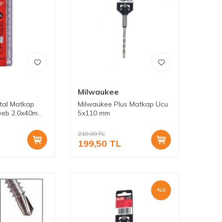
Milwaukee
tal Matkap
Milwaukee Plus Matkap Ucu
web 2.0x40mm
5x110 mm
210,00
TL
199,50
TL
%
5