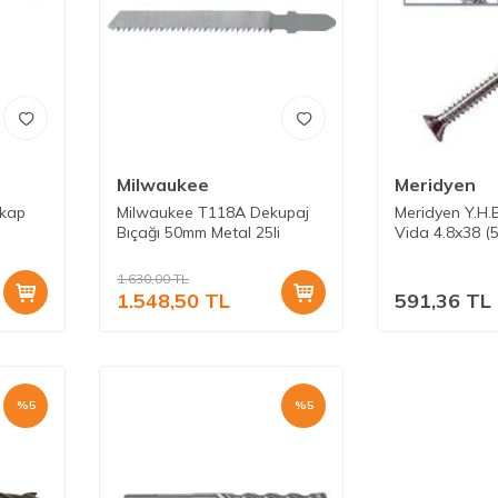
Milwaukee
Meridyen
tkap
Milwaukee T118A Dekupaj
Meridyen Y.H.
Bıçağı 50mm Metal 25li
Vida 4.8x38 (
1.630,00
TL
1.548,50
TL
591,36
TL
%
5
%
5