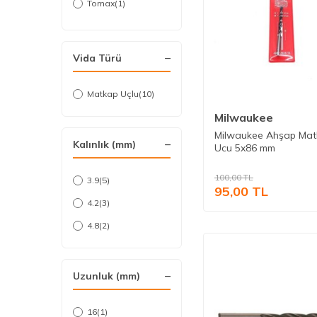
Tomax
(1)
Vip-tec
(1)
Vida Türü
Matkap Uçlu
(10)
Milwaukee
Milwaukee Ahşap Ma
Kalınlık (mm)
Ucu 5x86 mm
100,00
TL
3.9
(5)
95,00
TL
4.2
(3)
4.8
(2)
Uzunluk (mm)
16
(1)