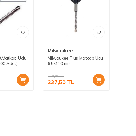
Milwaukee
B.Matkap Uçlu
Milwaukee Plus Matkap Ucu
500 Adet)
6.5x110 mm
250,00
TL
237,50
TL