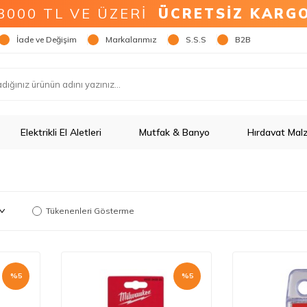
3000 TL VE ÜZERİ
ÜCRETSİZ KARG
İade ve Değişim
Markalarımız
S.S.S
B2B
Elektrikli El Aletleri
Mutfak & Banyo
Hırdavat Mal
Tükenenleri Gösterme
%
5
%
5