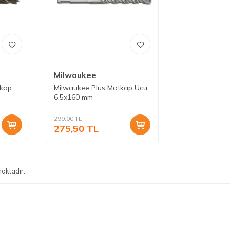
Milwaukee
tkap
Milwaukee Plus Matkap Ucu
6.5x160 mm
290,00
TL
275,50
TL
aktadır.