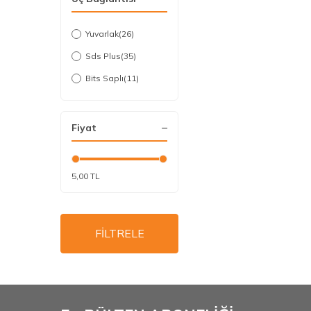
Yuvarlak
(26)
Sds Plus
(35)
Bits Saplı
(11)
Fiyat
5,00 TL
FİLTRELE