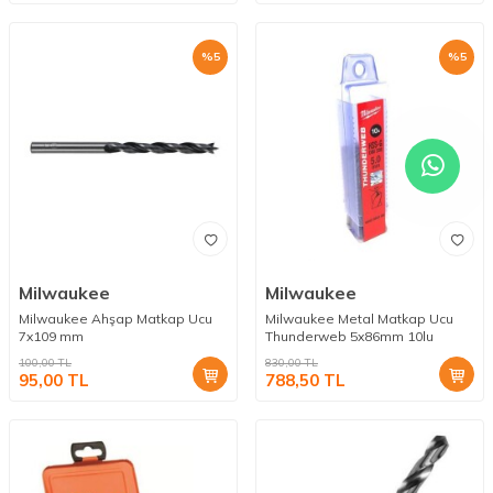
%
5
%
5
Milwaukee
Milwaukee
Milwaukee Ahşap Matkap Ucu
Milwaukee Metal Matkap Ucu
7x109 mm
Thunderweb 5x86mm 10lu
100,00
TL
830,00
TL
95,00
TL
788,50
TL