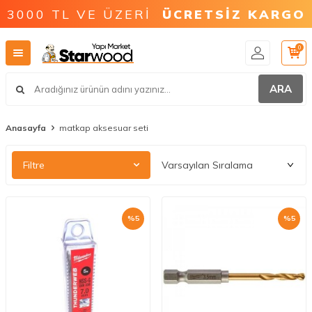
3000 TL VE ÜZERİ
ÜCRETSİZ KARGO
0
ARA
Anasayfa
matkap aksesuar seti
Filtre
%
5
%
5