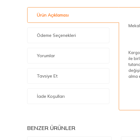
Ürün Açıklaması
Mekal
Ödeme Seçenekleri
Kargon
Yorumlar
ile bi
tutana
değişi
Tavsiye Et
alma e
İade Koşulları
BENZER ÜRÜNLER