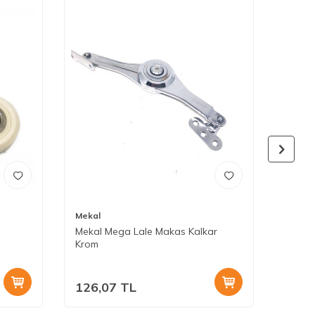
Mekal
Mekal
Mekal Mega Lale Makas Kalkar
Mekal
Krom
126,07
TL
110,