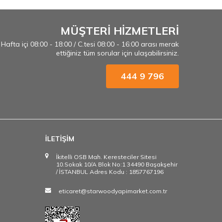
MÜŞTERİ HİZMETLERİ
Hafta içi 08:00 - 18:00 / C.tesi 08:00 - 16:00 arası merak
ettiğiniz tüm sorular için ulaşabilirsiniz.
444 9 796
İLETİŞİM
İkitelli OSB Mah. Keresteciler Sitesi
10.Sokak 10/A Blok No:1 34490 Başakşehir
/ İSTANBUL Adres Kodu : 1857767196
eticaret@starwoodyapimarket.com.tr