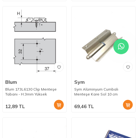
Blum
Sym
Blum 173L6130 Clip Menteşe
Sym Alüminyum Cumbalı
Tabanı - H:3mm Yüksek
Menteşe Kare Sol 10 cm
12,89
TL
69,46
TL