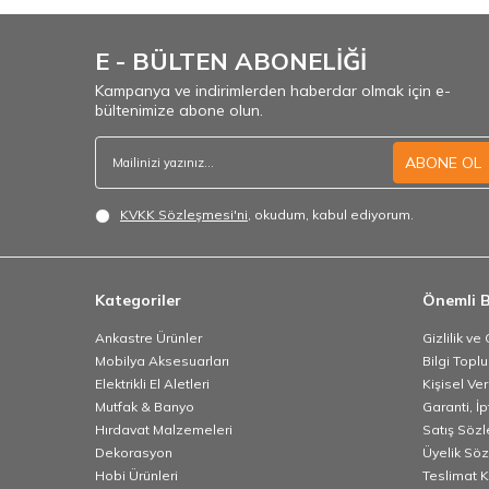
E - BÜLTEN ABONELİĞİ
Kampanya ve indirimlerden haberdar olmak için e-
bültenimize abone olun.
ABONE OL
KVKK Sözleşmesi'ni
, okudum, kabul ediyorum.
Kategoriler
Önemli B
Ankastre Ürünler
Gizlilik ve
Mobilya Aksesuarları
Bilgi Topl
Elektrikli El Aletleri
Kişisel Ve
Mutfak & Banyo
Garanti, İp
Hırdavat Malzemeleri
Satış Söz
Dekorasyon
Üyelik Sö
Hobi Ürünleri
Teslimat K