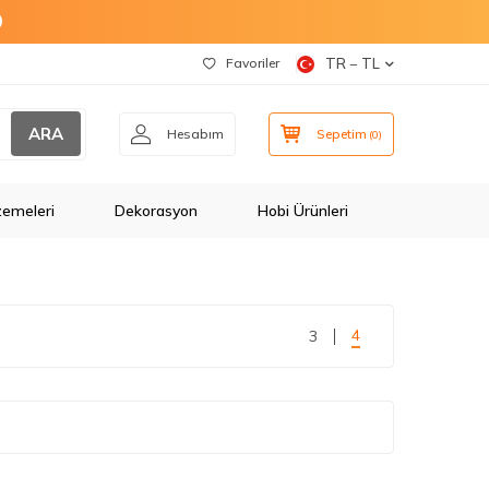
O
Favoriler
TR − TL
ARA
Hesabım
Sepetim
(
0
)
zemeleri
Dekorasyon
Hobi Ürünleri
4
3