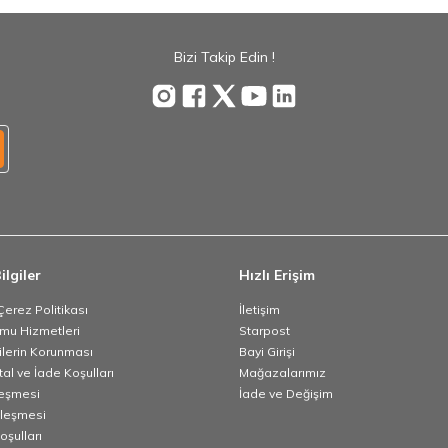
Bizi Takip Edin !
ilgiler
Hızlı Erişim
 Çerez Politikası
İletişim
umu Hizmetleri
Starpost
rilerin Korunması
Bayi Girişi
tal ve İade Koşulları
Mağazalarımız
leşmesi
İade ve Değişim
zleşmesi
oşulları