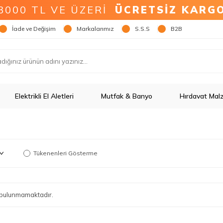
3000 TL VE ÜZERİ
ÜCRETSİZ KARG
İade ve Değişim
Markalarımız
S.S.S
B2B
Elektrikli El Aletleri
Mutfak & Banyo
Hırdavat Mal
Tükenenleri Gösterme
ün bulunmamaktadır.