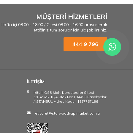
MÜŞTERİ HİZMETLERİ
Hafta içi 08:00 - 18:00 / C.tesi 08:00 - 16:00 arası merak
ettiğiniz tüm sorular için ulaşabilirsiniz.
444 9 796
İLETİŞİM
İkitelli OSB Mah. Keresteciler Sitesi
10.Sokak 10/A Blok No:1 34490 Başakşehir
/ İSTANBUL Adres Kodu : 1857767196
eticaret@starwoodyapimarket.com.tr