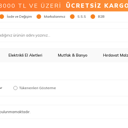
3000 TL VE ÜZERİ
ÜCRETSİZ KARG
İade ve Değişim
Markalarımız
S.S.S
B2B
Elektrikli El Aletleri
Mutfak & Banyo
Hırdavat Mal
Tükenenleri Gösterme
ün bulunmamaktadır.