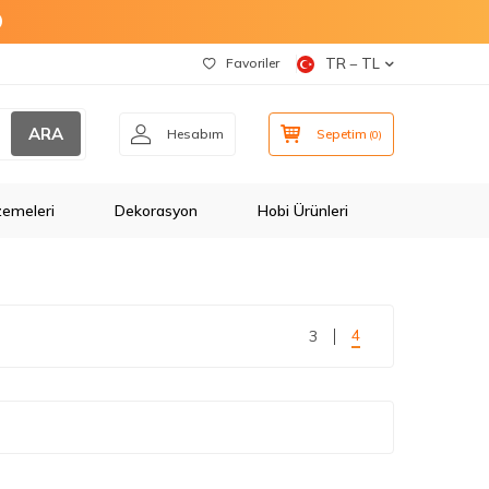
O
Favoriler
TR − TL
ARA
Hesabım
Sepetim
(
0
)
zemeleri
Dekorasyon
Hobi Ürünleri
4
3