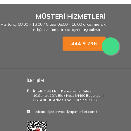
MÜŞTERİ HİZMETLERİ
Hafta içi 08:00 - 18:00 / C.tesi 08:00 - 16:00 arası merak
ettiğiniz tüm sorular için ulaşabilirsiniz.
444 9 796
İLETİŞİM
İkitelli OSB Mah. Keresteciler Sitesi
10.Sokak 10/A Blok No:1 34490 Başakşehir
/ İSTANBUL Adres Kodu : 1857767196
eticaret@starwoodyapimarket.com.tr