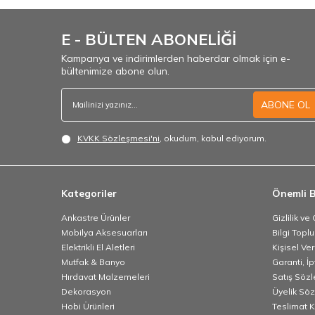
E - BÜLTEN ABONELİĞİ
Kampanya ve indirimlerden haberdar olmak için e-
bültenimize abone olun.
ABONE OL
KVKK Sözleşmesi'ni
, okudum, kabul ediyorum.
Kategoriler
Önemli B
Ankastre Ürünler
Gizlilik ve
Mobilya Aksesuarları
Bilgi Topl
Elektrikli El Aletleri
Kişisel Ve
Mutfak & Banyo
Garanti, İp
Hırdavat Malzemeleri
Satış Söz
Dekorasyon
Üyelik Sö
Hobi Ürünleri
Teslimat K