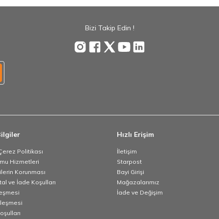
Bizi Takip Edin !
ilgiler
Hızlı Erişim
 Çerez Politikası
İletişim
umu Hizmetleri
Starpost
rilerin Korunması
Bayi Girişi
tal ve İade Koşulları
Mağazalarımız
leşmesi
İade ve Değişim
zleşmesi
oşulları