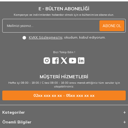
E - BÜLTEN ABONELİĞİ
Kampanya ve indirimlerden haberdar olmak için e-bültenimize abone olun.
ABONE OL
KVKK Sözleşmesi'ni
, okudum, kabul ediyorum.
Bizi Takip Edin !
MÜŞTERİ HİZMETLERİ
Hafta içi 08:00 - 18:00 / C.tesi 08:00 - 16:00 arası merak ettiğiniz tüm sorular için
ulaşabilirsiniz.
02xx xxx xx xx - 05xx xxx xx xx
Kategoriler
Önemli Bilgiler