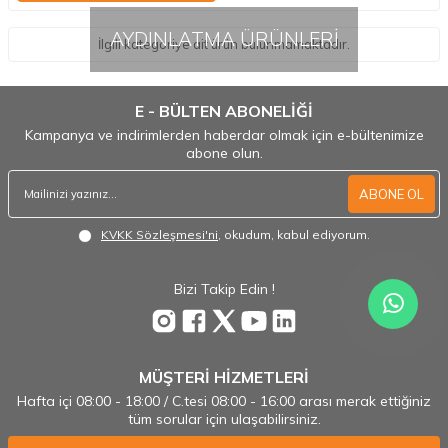
AYDINLATMA ÜRÜNLERİ
İlgili kategoriye ait ürün bulunmamaktadır.
E - BÜLTEN ABONELİĞİ
Kampanya ve indirimlerden haberdar olmak için e-bültenimize
abone olun.
ABONE OL
KVKK Sözleşmesi'ni
, okudum, kabul ediyorum.
Bizi Takip Edin !
MÜŞTERİ HİZMETLERİ
Hafta içi 08:00 - 18:00 / C.tesi 08:00 - 16:00 arası merak ettiğiniz
tüm sorular için ulaşabilirsiniz.