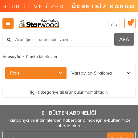
3000 TL VE ÜZERİ
ÜCRETSİZ KARGO
0
ARA
Anasayfa
Plastik Menfezler
Filtre
İlgili kategoriye ait ürün bulunmamaktadır.
E - BÜLTEN ABONELİĞİ
Kampanya ve indirimlerden haberdar olmak için e-bültenimize
abone olun.