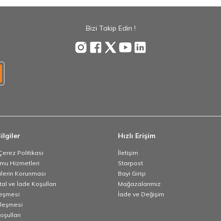
Bizi Takip Edin !
ilgiler
Hızlı Erişim
 Çerez Politikası
İletişim
umu Hizmetleri
Starpost
rilerin Korunması
Bayi Girişi
tal ve İade Koşulları
Mağazalarımız
leşmesi
İade ve Değişim
zleşmesi
oşulları