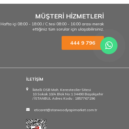
MÜŞTERİ HİZMETLERİ
Hafta içi 08:00 - 18:00 / C.tesi 08:00 - 16:00 arası merak
ettiğiniz tüm sorular için ulaşabilirsiniz.
444 9 796
İLETİŞİM
İkitelli OSB Mah. Keresteciler Sitesi
10.Sokak 10/A Blok No:1 34490 Başakşehir
/ İSTANBUL Adres Kodu : 1857767196
eticaret@starwoodyapimarket.com.tr