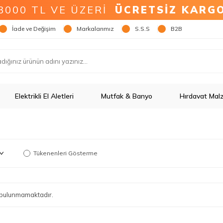
3000 TL VE ÜZERİ
ÜCRETSİZ KARG
İade ve Değişim
Markalarımız
S.S.S
B2B
Elektrikli El Aletleri
Mutfak & Banyo
Hırdavat Mal
Tükenenleri Gösterme
ün bulunmamaktadır.