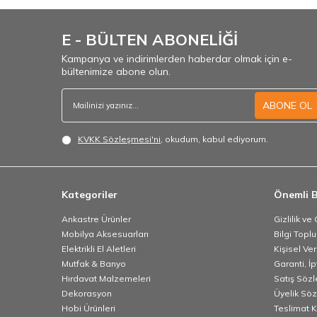
E - BÜLTEN ABONELİĞİ
Kampanya ve indirimlerden haberdar olmak için e-
bültenimize abone olun.
ABONE OL
KVKK Sözleşmesi'ni
, okudum, kabul ediyorum.
Kategoriler
Önemli B
Ankastre Ürünler
Gizlilik ve
Mobilya Aksesuarları
Bilgi Topl
Elektrikli El Aletleri
Kişisel Ve
Mutfak & Banyo
Garanti, İp
Hırdavat Malzemeleri
Satış Söz
Dekorasyon
Üyelik Sö
Hobi Ürünleri
Teslimat K